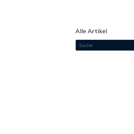
Alle Artikel
August 2026
Juli 2026
Juni 2026
Mai 2026
April 2026
März 2026
Februar 2026
Januar 2026
Dezember 2025
paket
November 2025