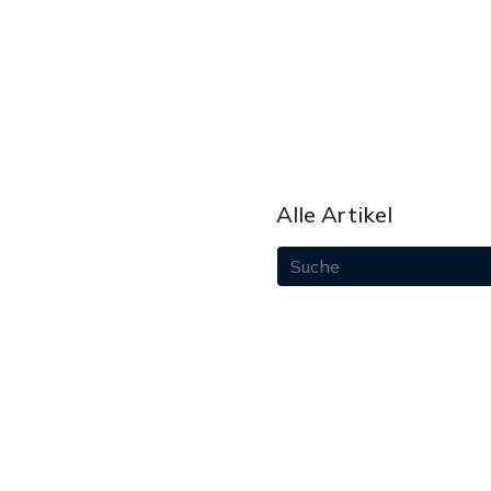
Alle Artikel
August 2026
Juli 2026
Juni 2026
Mai 2026
April 2026
März 2026
Februar 2026