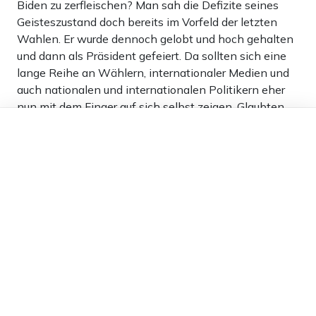
Biden zu zerfleischen? Man sah die Defizite seines
Geisteszustand doch bereits im Vorfeld der letzten
Wahlen. Er wurde dennoch gelobt und hoch gehalten
und dann als Präsident gefeiert. Da sollten sich eine
lange Reihe an Wählern, internationaler Medien und
auch nationalen und internationalen Politikern eher
nun mit dem Finger auf sich selbst zeigen. Glaubten
Dieser Artikel ist kostenlos für alle –
und glauben die alle an Aliens, die den Mann mal
dank
Freunden von Apollo News »
eben über Nacht entführen und von einer der
gesamten Menschheit bekannten Altersdemenz
heilen?
3
Antworten
Frank Schneider
10.07.2024 um 17:42 Uhr
757T
Melden
Gute Entscheidung, warum sollte er seine Zeit mit dem
unbedeutenden Kanzler eines gerade in die absolute