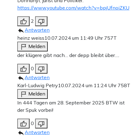
Dohnanyi, Jurist und Politiker.
https://www.youtube.com/watch?v=bpjUfnoiZKU
2
Antworten
heinz weiss
10.07.2024 um 11:49 Uhr
757T
Melden
der klügere gibt nach… der depp bleibt über….
0
Antworten
Karl-Ludwig Petry
10.07.2024 um 11:24 Uhr
758T
Melden
In 444 Tagen am 28. September 2025 BTW ist
der Spuk vorbei!
0
Antworten