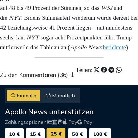
auf 48 bis 49 Prozent der Stimmen, so das
WSJ
und
die
NYT
. Bidens Stimmanteil wiederum würde derzeit bei
42 beziehungsweise 41 Prozent liegen – mit mindestens
sechs, laut
NYT
sogar acht Prozentpunkten führt Trump
mittlerweile das Tableau an (
Apollo News
berichtete
)
Teilen:
Zu den Kommentaren (36)
Einmalig
Monatlich
Apollo News unterstützen
Zahlungsoptionen:
Pay
Pay
25 €
10 €
15 €
50 €
100 €