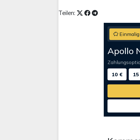
Teilen:
Einmalig
Apollo 
Zahlungsopti
10 €
15