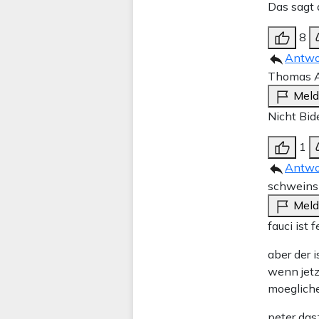
Das sagt a
8
Antwo
Thomas A
Mel
Nicht Bid
1
Antwo
schweins
Mel
fauci ist f
aber der i
wenn jetz
moegliche
peter das