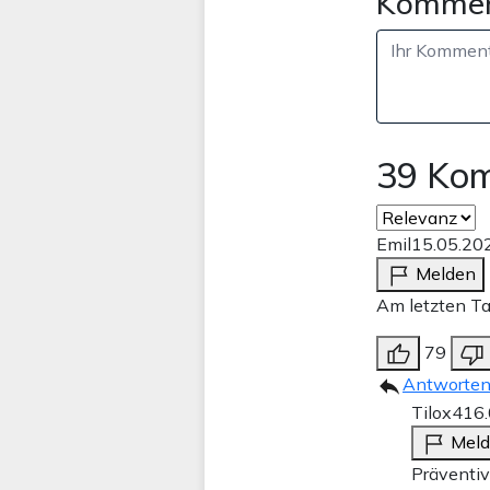
Kommen
39 Ko
Emil
15.05.20
Melden
Am letzten Ta
79
Antworte
Tilox4
16
Mel
Präventiv