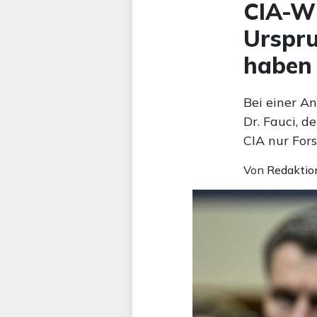
CIA-Wh
Urspru
haben
Bei einer A
Dr. Fauci, 
CIA nur For
Von
Redaktio