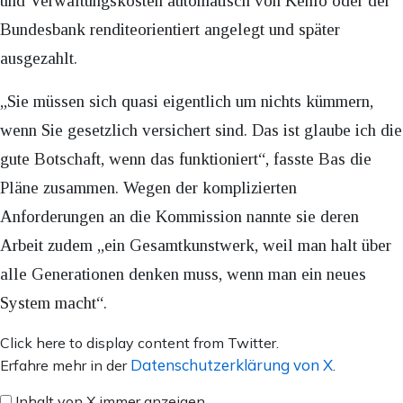
und Verwaltungskosten automatisch von Kenfo oder der
Bundesbank renditeorientiert angelegt und später
ausgezahlt.
„Sie müssen sich quasi eigentlich um nichts kümmern,
wenn Sie gesetzlich versichert sind. Das ist glaube ich die
gute Botschaft, wenn das funktioniert“, fasste Bas die
Pläne zusammen. Wegen der komplizierten
Anforderungen an die Kommission nannte sie deren
Arbeit zudem „ein Gesamtkunstwerk, weil man halt über
alle Generationen denken muss, wenn man ein neues
System macht“.
Inhalt
Click here to display content from Twitter.
von
Datenschutzerklärung von X
Erfahre mehr in der
.
X
Inhalt von X immer anzeigen