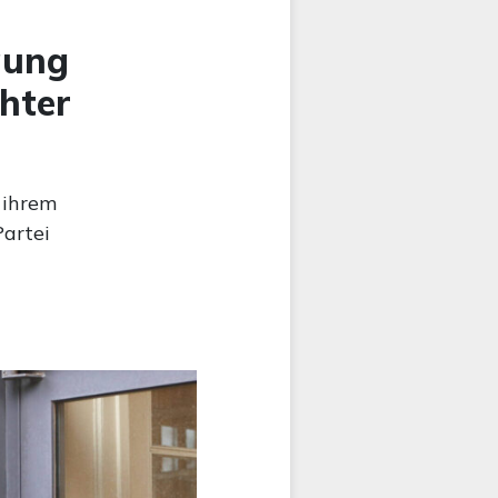
gung
chter
 ihrem
Partei