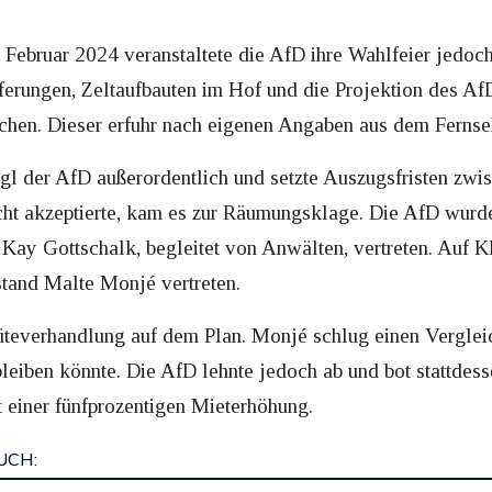
Februar 2024 veranstaltete die AfD ihre Wahlfeier jedoc
ferungen, Zeltaufbauten im Hof und die Projektion des A
chen. Dieser erfuhr nach eigenen Angaben aus dem Ferns
l der AfD außerordentlich und setzte Auszugsfristen zw
nicht akzeptierte, kam es zur Räumungsklage. Die AfD wurd
 Kay Gottschalk, begleitet von Anwälten, vertreten. Auf K
tand Malte Monjé vertreten.
teverhandlung auf dem Plan. Monjé schlug einen Vergleich
iben könnte. Die AfD lehnte jedoch ab und bot stattdess
einer fünfprozentigen Mieterhöhung.
UCH: