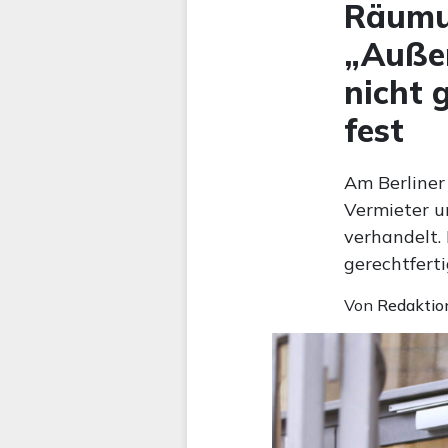
Räumu
„Außer
nicht g
fest
Am Berliner
Vermieter u
verhandelt.
gerechtferti
Von
Redaktio