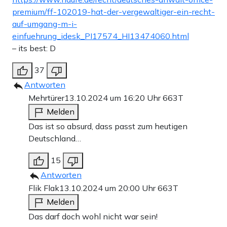
premium/ff-102019-hat-der-vergewaltiger-ein-recht-
auf-umgang-m-i-
einfuehrung_idesk_PI17574_HI13474060.html
– its best: D
37
Antworten
Mehrtürer
13.10.2024 um 16:20 Uhr
663T
Melden
Das ist so absurd, dass passt zum heutigen
Deutschland…
15
Antworten
Flik Flak
13.10.2024 um 20:00 Uhr
663T
Melden
Das darf doch wohl nicht war sein!