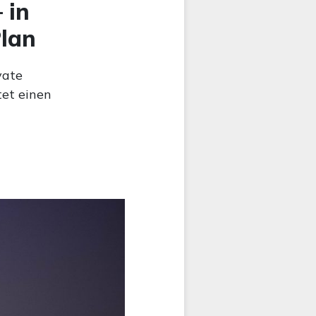
 in
Plan
vate
tet einen