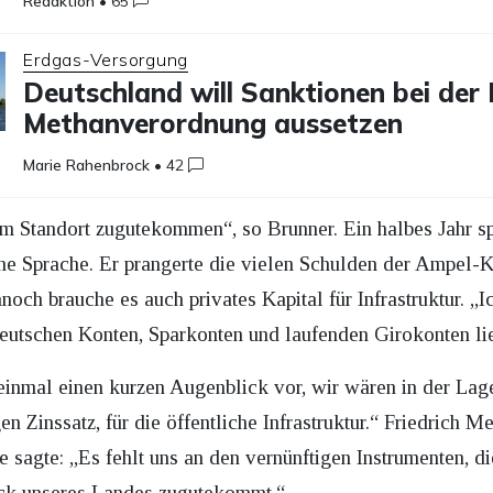
Redaktion
•
65
Erdgas-Versorgung
Deutschland will Sanktionen bei der
Methanverordnung aussetzen
Marie Rahenbrock
•
42
em Standort zugutekommen“, so Brunner. Ein halbes Jahr sp
che Sprache. Er prangerte die vielen Schulden der Ampel-
och brauche es auch privates Kapital für Infrastruktur. „
eutschen Konten, Sparkonten und laufenden Girokonten li
h einmal einen kurzen Augenblick vor, wir wären in der Lag
n Zinssatz, für die öffentliche Infrastruktur.“ Friedrich Mer
sagte: „Es fehlt uns an den vernünftigen Instrumenten, di
ck unseres Landes zugutekommt.“