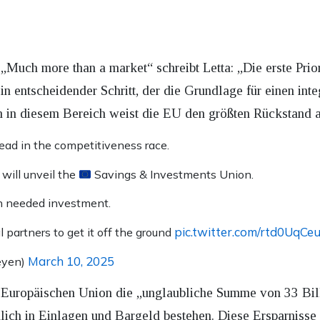
„Much more than a market“ schreibt Letta: „Die erste Priori
ein entscheidender Schritt, der die Grundlage für einen inte
n in diesem Bereich weist die EU den größten Rückstand 
lead in the competitiveness race.
will unveil the
Savings & Investments Union.
ch needed investment.
pic.twitter.com/rtd0UqCeu
l partners to get it off the ground
March 10, 2025
eyen)
der Europäischen Union die „unglaubliche Summe von 33 Bil
lich in Einlagen und Bargeld bestehen. Diese Ersparnisse 