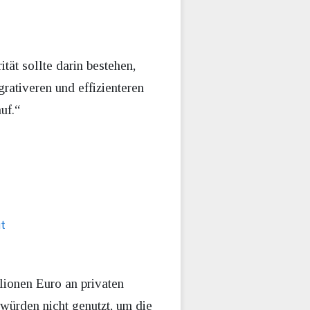
tät sollte darin bestehen,
grativeren und effizienteren
auf.“
t
lionen Euro an privaten
würden nicht genutzt, um die