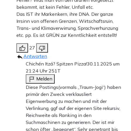
Fehler? Was man von den Grünen vorgesetzt
bekommt, ist kein Fehler, Unfall etc.
Das IST ihr Markenkern, ihre DNA. Der ganze
Irrsinn von offenen Grenzen, Wirtschaftsruin,
Trans- und Klimaverwirrung, Sprachverhunzung
etc. pp. Es ist GRÜN zur Kenntlichkeit entstellt!
27
Antworten
Chichén Itzá? Spitzen Pizza!
30.11.2025 um
21:24 Uhr
251T
Melden
Diese Postings(vormals „Traum-Jogi“) haben
primär den Zweck verklausliert
Eigenwerbung zu machen und mit der
Verlinkung, ggf auf der eigenen Site rekursiv,
Reichweite als Ranking in den
Suchmaschinen zu generieren. Der ist mir
schon öfter „begegnet“. Sehr penetrant bis