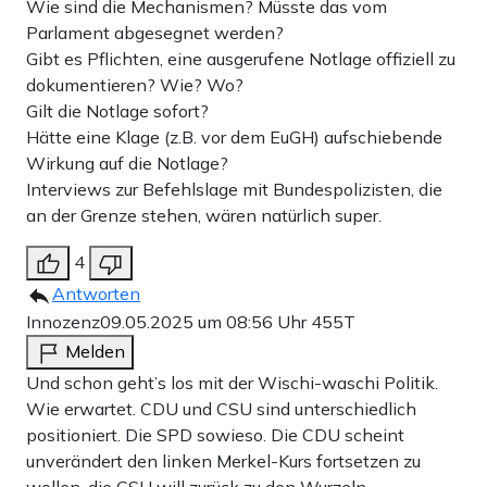
Wie sind die Mechanismen? Müsste das vom
Parlament abgesegnet werden?
Gibt es Pflichten, eine ausgerufene Notlage offiziell zu
dokumentieren? Wie? Wo?
Gilt die Notlage sofort?
Hätte eine Klage (z.B. vor dem EuGH) aufschiebende
Wirkung auf die Notlage?
Interviews zur Befehlslage mit Bundespolizisten, die
an der Grenze stehen, wären natürlich super.
4
Antworten
Innozenz
09.05.2025 um 08:56 Uhr
455T
Melden
Und schon geht’s los mit der Wischi-waschi Politik.
Wie erwartet. CDU und CSU sind unterschiedlich
positioniert. Die SPD sowieso. Die CDU scheint
unverändert den linken Merkel-Kurs fortsetzen zu
wollen, die CSU will zurück zu den Wurzeln.