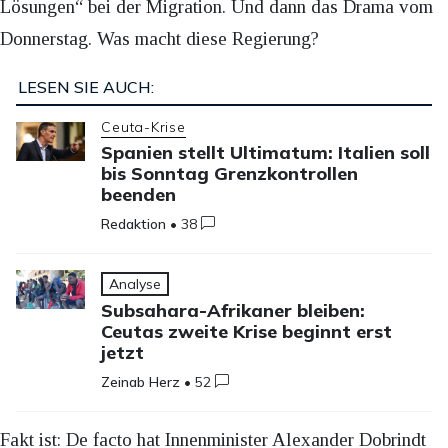
Lösungen“ bei der Migration. Und dann das Drama vom
Donnerstag. Was macht diese Regierung?
LESEN SIE AUCH:
Ceuta-Krise
Spanien stellt Ultimatum: Italien soll
bis Sonntag Grenzkontrollen
beenden
Redaktion
•
38
Analyse
Subsahara-Afrikaner bleiben:
Ceutas zweite Krise beginnt erst
jetzt
Zeinab Herz
•
52
Fakt ist: De facto hat Innenminister Alexander Dobrindt