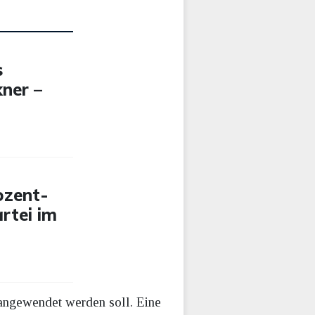
s
kner –
ozent-
artei im
 angewendet werden soll. Eine