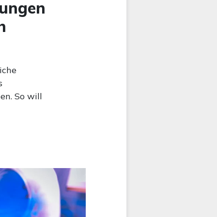
hungen
h
iche
s
n. So will