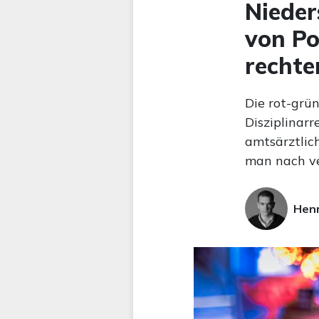
Nieder
von Po
rechte
Die rot-grün
Disziplinar
amtsärztlic
man nach ve
Hen