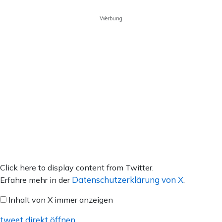
Werbung
Inhalt
Click here to display content from Twitter.
von
Datenschutzerklärung von X
Erfahre mehr in der
.
X
Inhalt von X immer anzeigen
anzeigen
tweet direkt öffnen