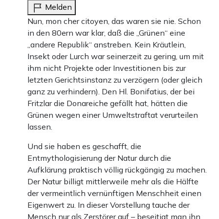
25 €
10 €
15 €
50 €
100 €
Melden
Nun, mon cher citoyen, das waren sie nie. Schon
in den 80ern war klar, daß die „Grünen“ eine
„andere Republik“ anstreben. Kein Kräutlein,
Weiter zum Zahlen
Insekt oder Lurch war seinerzeit zu gering, um mit
ihm nicht Projekte oder Investitionen bis zur
Bank-Überweisung
letzten Gerichtsinstanz zu verzögern (oder gleich
ganz zu verhindern). Den Hl. Bonifatius, der bei
Fritzlar die Donareiche gefällt hat, hätten die
Grünen wegen einer Umweltstraftat verurteilen
lassen.
Und sie haben es geschafft, die
Entmythologisierung der Natur durch die
Aufklärung praktisch völlig rückgängig zu machen.
Der Natur billigt mittlerweile mehr als die Hälfte
der vermeintlich vernünftigen Menschheit einen
Eigenwert zu. In dieser Vorstellung tauche der
Mensch nur als Zerstörer auf – beseitigt man ihn,