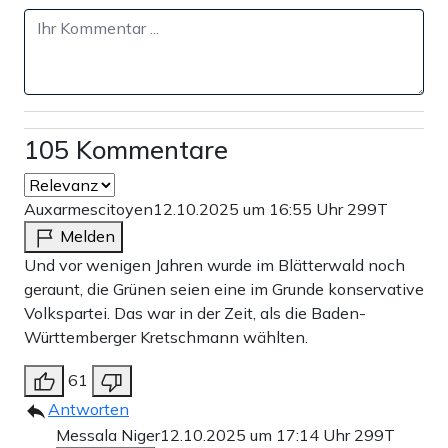
richtig. Gut auch, dass hier von Veränderungen und nicht
von Lösungen die Rede ist. Denn Lösungen für reale
Probleme, das haben schon viel zu viele historische
Experimente gezeigt, hält dieses Sammelsurium allzu
gestriger Ideen ganz sicher nicht bereit.
105 Kommentare
Auxarmescitoyen
12.10.2025 um 16:55 Uhr
299T
Melden
Teilen:
Zu den Kommentaren (105)
Und vor wenigen Jahren wurde im Blätterwald noch
geraunt, die Grünen seien eine im Grunde konservative
Volkspartei. Das war in der Zeit, als die Baden-
Einmalig
Monatlich
Württemberger Kretschmann wählten.
Apollo News unterstützen
61
Antworten
Zahlungsoptionen:
Pay
Pay
Messala Niger
12.10.2025 um 17:14 Uhr
299T