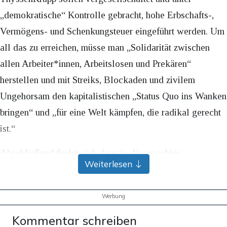
„demokratische“ Kontrolle gebracht, hohe Erbschafts-,
Vermögens- und Schenkungsteuer eingeführt werden. Um
all das zu erreichen, müsse man „Solidarität zwischen
allen Arbeiter*innen, Arbeitslosen und Prekären“
herstellen und mit Streiks, Blockaden und zivilem
Ungehorsam den kapitalistischen „Status Quo ins Wanken
bringen“ und „für eine Welt kämpfen, die radikal gerecht
ist.“
Abschließend findet sich dann in dieser schier
Weiterlesen
unendlichen Abfolge neo-marxistischer Ideen wenigstens
noch eine Aussage, der man vorbehaltlos zustimmen
Werbung
kann: „Besonders junge Menschen spüren die Krisen und
sind offen für radikale Veränderungen.“ Das ist sicher
Kommentar schreiben