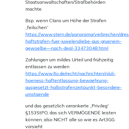
Staatsanwaltschaften/Strafbehörden
machte.
Bsp. wenn Clans um Höhe der Strafen
„feilschen“
https://www.stern.de/panorama/verbrechen/dre
haftstrafen-fuer-juwelendiebe-aus-gruenem-
gewoelbe—nach-deal-33473048.html
Zahlungen um mildes Urteil und frühzeitig
entlassen zu werden
https://www.lto.de/recht/nachrichten/n/uli-
hoeness-haftentlassung-bewaehrung-
ausgesetzt-halbstrafenzeitpunkt-besondere-
umstaende
und das gesetzlich verankerte „Privileg“
§153StPO, das sich VERMÖGENDE leisten
können, also NICHT alle so wie es Art3GG
vorsieht