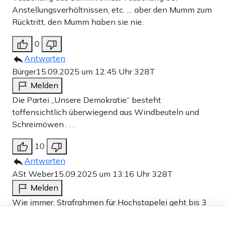
Anstellungsverhältnissen, etc. … aber den Mumm zum
Rücktritt, den Mumm haben sie nie.
0
Antworten
Bürger
15.09.2025 um 12:45 Uhr
328T
Melden
Die Partei „Unsere Demokratie“ besteht
toffensichtlich überwiegend aus Windbeuteln und
Schreimöwen . . .
10
Antworten
ASt Weber
15.09.2025 um 13:16 Uhr
328T
Melden
Wie immer: Strafrahmen für Hochstapelei geht bis 3
Jahre Freiheitsentzug. Außer: Du wurdest in einer
Dieser Artikel ist kostenlos für alle –
dank
Freunden von Apollo News »
Kartellpartei in gute Position gesteigbügelt und bist