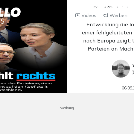
Die AfD steigt 
Videos
Werben
Deutschland schre
Entwicklung die l
einer fehlgeleiteten 
nach Europa zeigt:
Parteien an Macht
06.09
Werbung