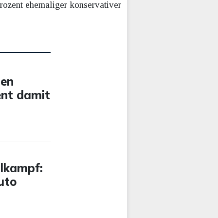
Prozent ehemaliger konservativer
den
ent damit
lkampf:
uto