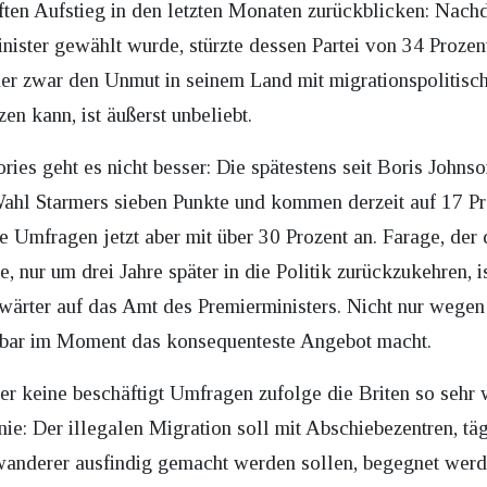
ten Aufstieg in den letzten Monaten zurückblicken: Nach
nister gewählt wurde, stürzte dessen Partei von 34 Prozent
 der zwar den Unmut in seinem Land mit migrationspolitisc
en kann, ist äußerst unbeliebt.
ies geht es nicht besser: Die spätestens seit Boris Johnso
Wahl Starmers sieben Punkte und kommen derzeit auf 17 P
e Umfragen jetzt aber mit über 30 Prozent an. Farage, der d
, nur um drei Jahre später in die Politik zurückzukehren, 
wärter auf das Amt des Premierministers. Nicht nur wegen 
enbar im Moment das konsequenteste Angebot macht.
er keine beschäftigt Umfragen zufolge die Briten so sehr 
inie: Der illegalen Migration soll mit Abschiebezentren, 
nwanderer ausfindig gemacht werden sollen, begegnet werd