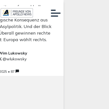
weiter auf – und halb
it auf. Dabei ist diese
ogische Konsequenz aus
Asylpolitik. Und der Blick
Werbung:
 Überall gewinnen rechte
: Europa wählt rechts.
Wim Lukowsky
@wlukowsky
.2025 • 87