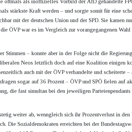
 die oftmals als inoffizielles Vorbild der AfD gehandelte 
mals stärkste Kraft werden – und sorgte somit für eine sc
chbar mit der deutschen Union und der SPD. Sie kamen nu
r die ÖVP war es im Vergleich zur vorangegangenen Wahl 
er Stimmen – konnte aber in der Folge nicht die Regierung b
iberalen Neos letztlich doch auf eine Koalition einigen 
nzeitlich auch mit der ÖVP verhandelte und scheiterte – al
Umfragen sogar auf 36 Prozent – ÖVP und SPÖ fielen auf a
ng, die fast simultan bei den jeweiligen Parteienpendants
etig weiter ab, wenngleich sich ihr Prozentverlust in den
eich. Die Sozialdemokraten erreichten bei der Bundestagsw