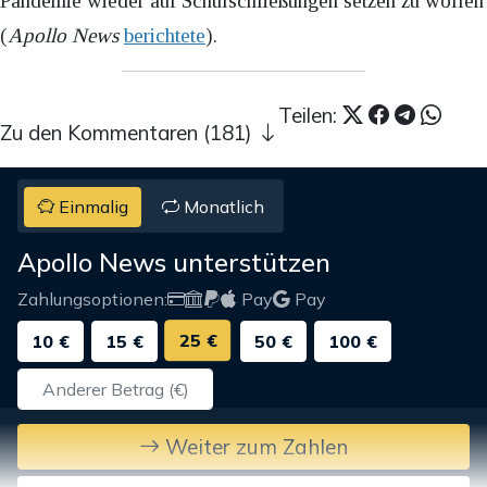
Pandemie wieder auf Schulschließungen setzen zu wollen
(
Apollo News
berichtete
).
Teilen:
Zu den Kommentaren (181)
Einmalig
Monatlich
Apollo News unterstützen
Zahlungsoptionen:
Pay
Pay
25 €
10 €
15 €
50 €
100 €
Weiter zum Zahlen