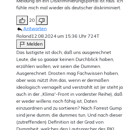
Meldung an ein Diskriminierungsportal ist raus. Ich
fühle mich mal wieder als deutscher diskriminiert.
20
Antworten
Roland
12.08.2024 um 15:36 Uhr
724T
Melden
Das lustigste ist doch, daß uns ausgerechnet
Leute, die so gaaaar keinen Durchblick haben,
erzählen wollen, wir seien die Dummen.
Ausgerechnet. Drosten mag Fachwissen haben,
aber was nützt ihm das, wenn er dermaßen
ideologisch vernagelt und verstrahlt ist (er steht ja
auch in der „Klima“-Front in vorderster Reihe), daß
er weder willens noch fähig ist, Daten
einzuordnen und zu sortieren? Nach Forrest Gump
sind jene dumm, die dummes tun. Und nach dieser
(zutreffenden) Definition ist der Grad von
Dummheit, welches den Lautsprecher des RKI