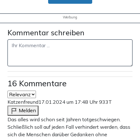
der Kirche feindlich gegenüber. In Nicaragua schloss die
sozialistische Sandinisten-Regierung von Präsident
Werbung
Ortega Kirchen, Radiostationen und Universitäten, wies
Kommentar schreiben
Priester und Nonnen aus und entzog Bischof Rolando
Álvarez die Staatsbürgerschaft. Álvarez wurde zu 26
Jahren Gefängnis wegen angeblichen Landesverrats
verurteilt.
16 Kommentare
Teilen:
Zu den Kommentaren (16)
Katzenfreund
17.01.2024 um 17:48 Uhr
933T
Melden
Einmalig
Monatlich
Das alles wird schon seit Jahren totgeschwiegen.
Schließlich soll auf jeden Fall verhindert werden, dass
Apollo News unterstützen
sich die Menschen darüber Gedanken ohne