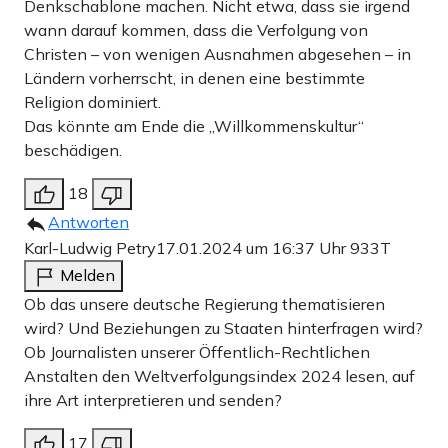
Zahlungsoptionen:
Pay
Pay
Denkschablone machen. Nicht etwa, dass sie irgend
wann darauf kommen, dass die Verfolgung von
25 €
10 €
15 €
50 €
100 €
Christen – von wenigen Ausnahmen abgesehen – in
Ländern vorherrscht, in denen eine bestimmte
Religion dominiert.
Das könnte am Ende die „Willkommenskultur“
Weiter zum Zahlen
beschädigen.
Bank-Überweisung
18
Antworten
Karl-Ludwig Petry
17.01.2024 um 16:37 Uhr
933T
Melden
Ob das unsere deutsche Regierung thematisieren
wird? Und Beziehungen zu Staaten hinterfragen wird?
Ob Journalisten unserer Öffentlich-Rechtlichen
Anstalten den Weltverfolgungsindex 2024 lesen, auf
ihre Art interpretieren und senden?
17