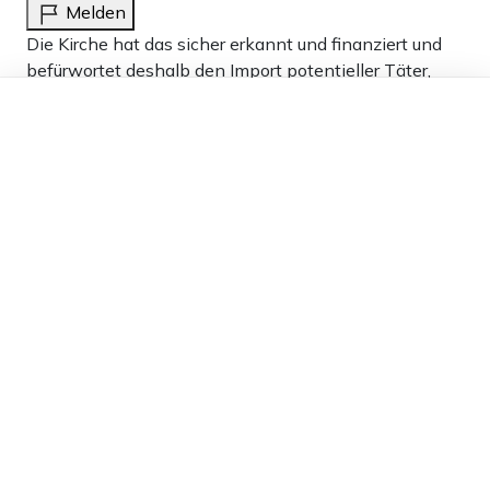
Melden
Die Kirche hat das sicher erkannt und finanziert und
befürwortet deshalb den Import potentieller Täter,
damit die Christen in deren Herkunftsländern
Dieser Artikel ist kostenlos für alle –
dank
Freunden von Apollo News »
Entlastung erfahren.
3
Antworten
elbsachse
17.01.2024 um 19:34 Uhr
933T
Melden
WEN wundert das?- bei diesem Papbst und den
verräterischen „Hohepriestern“ der anderen Seite. Wer
aus „aus Verständnis für die anderen
Glaubensrichtungen“ auf dem Tempelberg zu
Jerusalem das Kreuz abnimmt,respektive unter der
Kutte versteckt, wußte was er tat.
Früher wurden solche von den eigenen Brüdern ans
Kreuz geschlagen oder verbrannt.