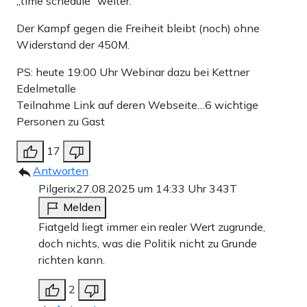
„time schedule“ weiter.
Apollo News unterstützen
Der Kampf gegen die Freiheit bleibt (noch) ohne
Widerstand der 450M.
Zahlungsoptionen:
Pay
Pay
PS: heute 19:00 Uhr Webinar dazu bei Kettner
25 €
10 €
15 €
50 €
100 €
Edelmetalle
Teilnahme Link auf deren Webseite…6 wichtige
Personen zu Gast
Weiter zum Zahlen
17
Antworten
Bank-Überweisung
Pilgerix
27.08.2025 um 14:33 Uhr
343T
Melden
Fiatgeld liegt immer ein realer Wert zugrunde,
doch nichts, was die Politik nicht zu Grunde
richten kann.
2