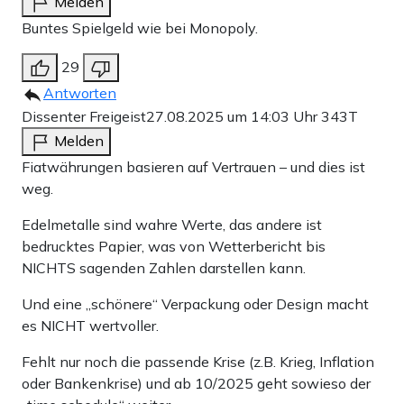
Melden
zentralistischen Öko-Traums.
Buntes Spielgeld wie bei Monopoly.
Hoffen wir, dass nicht auch noch die letzte Generation
29
von Euro-Banknoten den Verfall Europas mit
Antworten
unangenehmen und kompromittierenden Motiven für die
Dissenter Freigeist
27.08.2025 um 14:03 Uhr
343T
Nachwelt dokumentiert. Möglicherweise wäre ja der
Melden
Rhein mit Hochwasser ein passendes Motiv. Immerhin ist
Fiatwährungen basieren auf Vertrauen – und dies ist
weg.
es Deutschland, das dem Euro mit seinem historischen
Schuldenprogramm eine Billion frischen Kredits
Edelmetalle sind wahre Werte, das andere ist
bedrucktes Papier, was von Wetterbericht bis
hinzufügen wird.
NICHTS sagenden Zahlen darstellen kann.
Und eine „schönere“ Verpackung oder Design macht
Teilen:
es NICHT wertvoller.
Zu den Kommentaren (23)
Fehlt nur noch die passende Krise (z.B. Krieg, Inflation
oder Bankenkrise) und ab 10/2025 geht sowieso der
Einmalig
Monatlich