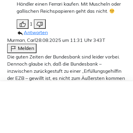
Händler einen Ferrari kaufen. Mit Muscheln oder
gallischen Reichspapieren geht das nicht.
1
Antworten
Murman, Carl
28.08.2025 um 11:31 Uhr
343T
Melden
Die guten Zeiten der Bundesbank sind leider vorbei.
Dennoch glaube ich, daß die Bundesbank –
inzwischen zurückgestuft zu einer „Erfüllungsgehilfin
der EZB – gewillt ist, es nicht zum Äußersten kommen
zu lassen: „Einem programmierbaren und jederzeit
Dieser Artikel ist kostenlos für alle –
nachzuverfolgenden EURO für den privaten Bereich –
dank
Freunden von Apollo News »
das wäre eine Katastrophe“.
Es ist geplant den Dig EURO in 3 Bereiche zu gliedern:
für Private (Retailbusiness mit einer begrenzten
Zuteilung), für den Zahlungsverkehr zwischen Banken,
und für B2B-Zahlungen. Siehe: