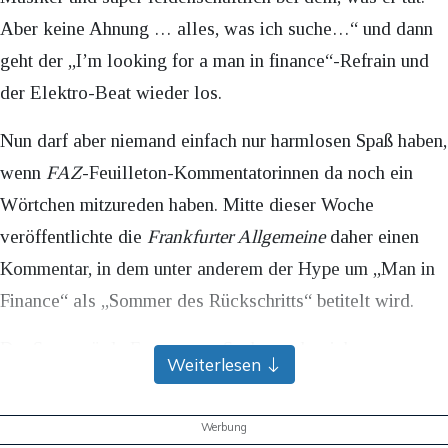
Aber keine Ahnung … alles, was ich suche…“ und dann
geht der „I’m looking for a man in finance“-Refrain und
der Elektro-Beat wieder los.
Nun darf aber niemand einfach nur harmlosen Spaß haben,
wenn
FAZ
-Feuilleton-Kommentatorinnen da noch ein
Wörtchen mitzureden haben. Mitte dieser Woche
veröffentlichte die
Frankfurter Allgemeine
daher einen
Kommentar, in dem unter anderem der Hype um „Man in
Finance“ als „Sommer des Rückschritts“ betitelt wird.
Der Song würde Frauen „zur Suche nach reichen
Weiterlesen
Männern“ aufrufen. „Wo ist die Emanzipation geblieben?“,
fragt die Autorin. Nun, wahrscheinlich da, wo die
FAZ
Werbung
ihren Sinn für Ironie gelassen hat. Megan Boni, bekannt