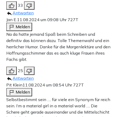
33
Antworten
Jan E.
11.08.2024 um 09:08 Uhr
727T
Melden
Na da hatte jemand Spaß beim Schreiben und
definitiv das können dazu. Tolle Themenwahl und ein
herrlicher Humor. Danke für die Morgenlektüre und den
Hoffnungsschimmer das es auch kluge Frauen ihres
Fachs gibt.
Na gut, Frau Obertreis, schreiben wir das Ganze doch mal
25
Antworten
um: „Ich suche nach einer Frau im Finanzwesen, mit
Pit Klein
11.08.2024 um 08:54 Uhr
727T
Millionenerbe, 50 kg, blondes Haar.“ Ich kann Sie schon
Melden
hören: Die armen Frauen aus dem Finanzsektor, die so
Selbstbestimmt sein …. für viele ein Synonym für reich
skrupellos gebodyshamed werden, ’ne? Und ist das
sein. I‘m a material girl in a material world …. Die
wirklich alles, wofür eine Frau da sein soll, Mitgift und
Schere geht gerade auseinander und die Mittelschicht