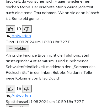
bröckelt, da wünschen sich Frauen wieder einen
Deko?
reichen Mann. Der ersehnte Mann würde jederzeit
auch eine arme Frau nehmen. Wenn sie denn hübsch
ist. Same old game ….
Die ideale Risikoanlage?
19
Man kann aus der linken Perspektive aus einem
Antworten
schwächlichen, selbst-diskriminierenden Kontrollverlust
Tina
11.08.2024 um 10:28 Uhr
727T
eine toxisch-männliche Kontrollübernahme machen,
Melden
indem man nur die Geschlechter wechselt. Die
FAZ
hat
Ah ja, die Finance Bros, nicht die Talahons, steil
ansteigender Antisemitismus und zunehmende
bei dem Versuch, sich zur letzten Kämpferin der
Schwulenfeindlichkeit markieren den „Sommer des
weiblichen Emanzipation zu machen, einfach nur die
Rückschritts“ in der linken Bubble. Na dann. Tolle
eigene sexistische Weltsicht offengelegt, in der Frauen
neue Kolumne von Elisa David!
nur passive Rollen einnehmen können. Aber man musste
15
ja unbedingt jedem den Spaß verderben.
Antworten
Spottdrossel
11.08.2024 um 10:59 Uhr
727T
Mal ganz abgesehen davon, dass die
FAZ
weder Satire