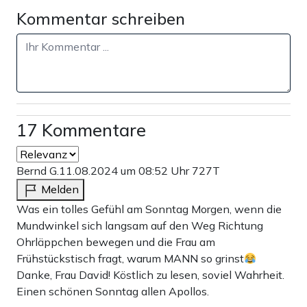
Kommentar schreiben
unter ihrem TikTok-Handle „Girl on Couch“, die junge
Sängerin, die hinter „Man in Finance“ steht, hat zur
Entstehungsgeschichte des Songs gesagt: „Ich bin selbst
Single und wollte mich darüber lustig machen. Also
dachte ich an die unmöglichsten, haarsträubendsten
17 Kommentare
Ansprüche, die man an einen Mann nur stellen kann.“
Dass das Lied eine Parodie ist, weiß die Autorin zwar,
Bernd G.
11.08.2024 um 08:52 Uhr
727T
kritisiert aber, dass das Lied trotzdem einen wahren Kern
Melden
habe. Dass sich Frauen tatsächlich reiche Männer
Was ein tolles Gefühl am Sonntag Morgen, wenn die
wünschen, würde die Bestrebungen nach Emanzipation
Mundwinkel sich langsam auf den Weg Richtung
„zunichtemachen“.
Ohrläppchen bewegen und die Frau am
Frühstückstisch fragt, warum MANN so grinst
Danke, Frau David! Köstlich zu lesen, soviel Wahrheit.
Werbung
Einen schönen Sonntag allen Apollos.