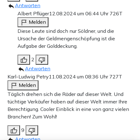
Antworten
Albert Pflüger
12.08.2024 um 06:44 Uhr
726T
Melden
Diese Leute sind doch nur Söldner, und die
Ursache der Geldmengenschöpfung ist die
Aufgabe der Golddeckung.
2
Antworten
Diesen Sommer sucht man sich einen Finance Bro, der
Karl-Ludwig Petry
11.08.2024 um 08:36 Uhr
727T
vielleicht ein bisschen steif ist und keine Unterhaltung
Melden
führen kann, die nicht irgendwann auf den DAX
Täglich drehen sich die Räder auf dieser Welt. Und
zurückkommt – aber im Restaurant easy mit der AmEx
tüchtige Verkäufer haben auf dieser Welt immer Ihre
Berechtigung. Cooler Einblick in eine von ganz vielen
zahlen und die Prozentrechnung für das Trinkgeld im
Branchen! Zum Wohl!
Kopf ausrechnen kann. Diesen Sommer beeindruckt man
9
eine Frau nicht mit Waschbrettbauch oder schräg
Antworten