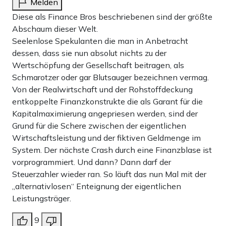
Melden
noch Sexismus erkennen kann – was ist bitte so schlimm
Diese als Finance Bros beschriebenen sind der größte
daran, nach einem Mann im Finanzwesen zu suchen?
Abschaum dieser Welt.
Seelenlose Spekulanten die man in Anbetracht
Diese Bewegung kommt für junge Frauen genau richtig.
dessen, dass sie nun absolut nichts zu der
Diesen Sommer schmachtet man keinen Gitarristen oder
Wertschöpfung der Gesellschaft beitragen, als
Philosophiestudenten mit langen Haaren und abgewetzter
Schmarotzer oder gar Blutsauger bezeichnen vermag.
Von der Realwirtschaft und der Rohstoffdeckung
Lederjacke hinterher, nur weil sie ein Motorrad haben,
entkoppelte Finanzkonstrukte die als Garant für die
charmant rumflirten können und was von wahrer Liebe
Kapitalmaximierung angepriesen werden, sind der
labern – nach einem Date bei Burger King aber schon
Grund für die Schere zwischen der eigentlichen
Wirtschaftsleistung und der fiktiven Geldmenge im
Privatinsolvenz anmelden müssen und morgen die
System. Der nächste Crash durch eine Finanzblase ist
gleichen Floskeln einer anderen erzählen.
vorprogrammiert. Und dann? Dann darf der
Steuerzahler wieder ran. So läuft das nun Mal mit der
„alternativlosen“ Enteignung der eigentlichen
Werbung
Leistungsträger.
9