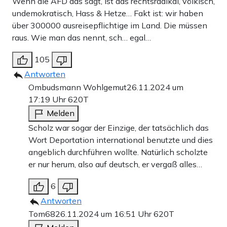
Wenn die AFD das sagt, ist das rechtsradikal, völkisch,
undemokratisch, Hass & Hetze… Fakt ist: wir haben
über 300000 ausreisepflichtige im Land. Die müssen
raus. Wie man das nennt, sch… egal…
105
Antworten
Ombudsmann Wohlgemut
26.11.2024 um
17:19 Uhr
620T
Melden
Scholz war sogar der Einzige, der tatsächlich das
Wort Deportation international benutzte und dies
angeblich durchführen wollte. Natürlich scholzte
er nur herum, also auf deutsch, er vergaß alles…
6
Antworten
Tom68
26.11.2024 um 16:51 Uhr
620T