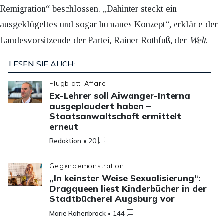
Remigration“ beschlossen. „Dahinter steckt ein
ausgeklügeltes und sogar humanes Konzept“, erklärte der
Landesvorsitzende der Partei, Rainer Rothfuß, der
Welt
.
LESEN SIE AUCH:
Flugblatt-Affäre
Ex-Lehrer soll Aiwanger-Interna
ausgeplaudert haben –
Staatsanwaltschaft ermittelt
erneut
Redaktion
•
20
Gegendemonstration
„In keinster Weise Sexualisierung“:
Dragqueen liest Kinderbücher in der
Stadtbücherei Augsburg vor
Marie Rahenbrock
•
144