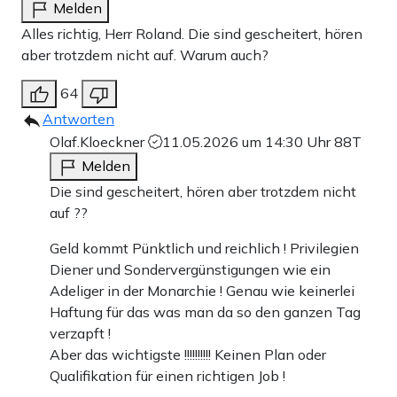
wäre gleichbedeutend mit dem Herztod der Koalition, die
Melden
man dann nur noch künstlich am Leben erhalten würde.
Alles richtig, Herr Roland. Die sind gescheitert, hören
aber trotzdem nicht auf. Warum auch?
64
Teilen:
Zu den Kommentaren (53)
Antworten
Olaf.Kloeckner
11.05.2026 um 14:30 Uhr
88T
Melden
Einmalig
Monatlich
Die sind gescheitert, hören aber trotzdem nicht
auf ??
Apollo News unterstützen
Zahlungsoptionen:
Pay
Pay
Geld kommt Pünktlich und reichlich ! Privilegien
Diener und Sondervergünstigungen wie ein
25 €
10 €
15 €
50 €
100 €
Adeliger in der Monarchie ! Genau wie keinerlei
Haftung für das was man da so den ganzen Tag
verzapft !
Aber das wichtigste !!!!!!!!!! Keinen Plan oder
Weiter zum Zahlen
Qualifikation für einen richtigen Job !