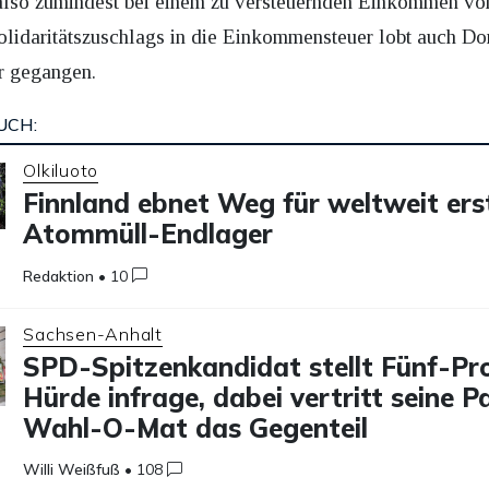
also zumindest bei einem zu versteuernden Einkommen vo
 Solidaritätszuschlags in die Einkommensteuer lobt auch 
r gegangen.
UCH:
Olkiluoto
Finnland ebnet Weg für weltweit ers
Atommüll-Endlager
Redaktion
•
10
Sachsen-Anhalt
SPD-Spitzenkandidat stellt Fünf-Pr
Hürde infrage, dabei vertritt seine P
Wahl-O-Mat das Gegenteil
Willi Weißfuß
•
108