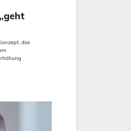
 „geht
Konzept, das
rem
 Erhöhung