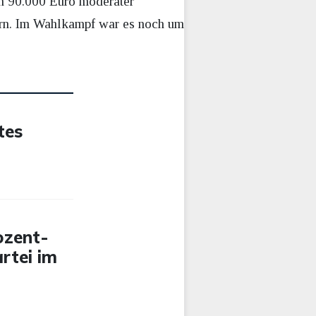
n 90.000 Euro moderater
Dorn. Im Wahlkampf war es noch um
tes
ozent-
artei im