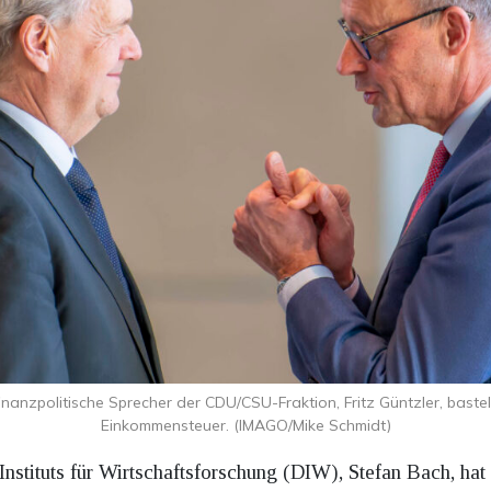
finanzpolitische Sprecher der CDU/CSU-Fraktion, Fritz Güntzler, baste
Einkommensteuer. (IMAGO/Mike Schmidt)
nstituts für Wirtschaftsforschung (DIW), Stefan Bach, hat