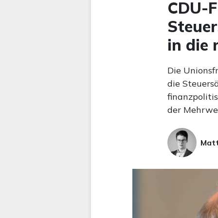
CDU-Fi
Steuer
in die
Die Unionsf
die Steuersä
finanzpoliti
der Mehrwer
Matt