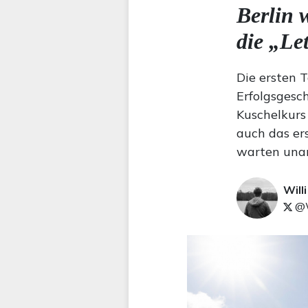
Berlin 
die „Le
Die ersten 
Erfolgsgesch
Kuschelkurs
auch das ers
warten una
Will
@W