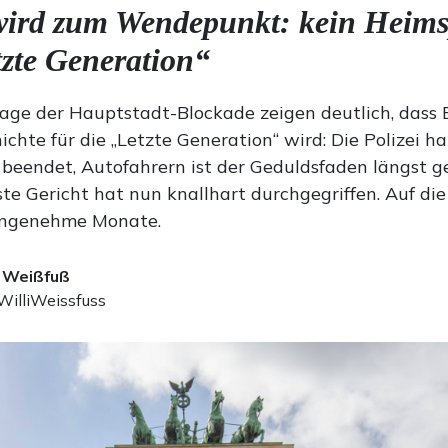
wird zum Wendepunkt: kein Heimsp
tzte Generation“
Tage der Hauptstadt-Blockade zeigen deutlich, dass B
ichte für die „Letzte Generation“ wird: Die Polizei ha
 beendet, Autofahrern ist der Geduldsfaden längst g
te Gericht hat nun knallhart durchgegriffen. Auf di
ngenehme Monate.
i Weißfuß
illiWeissfuss