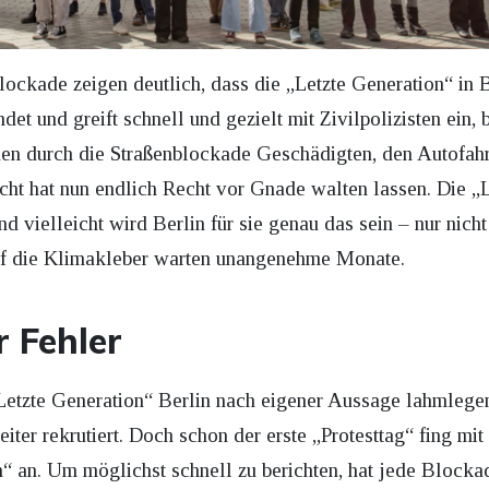
ockade zeigen deutlich, dass die „Letzte Generation“ in B
det und greift schnell und gezielt mit Zivilpolizisten ein,
den durch die Straßenblockade Geschädigten, den Autofahr
cht hat nun endlich Recht vor Gnade walten lassen. Die „
vielleicht wird Berlin für sie genau das sein – nur nicht
 Auf die Klimakleber warten unangenehme Monate.
r Fehler
tzte Generation“ Berlin nach eigener Aussage lahmlegen
iter rekrutiert. Doch schon der erste „Protesttag“ fing mi
n“ an. Um möglichst schnell zu berichten, hat jede Blocka