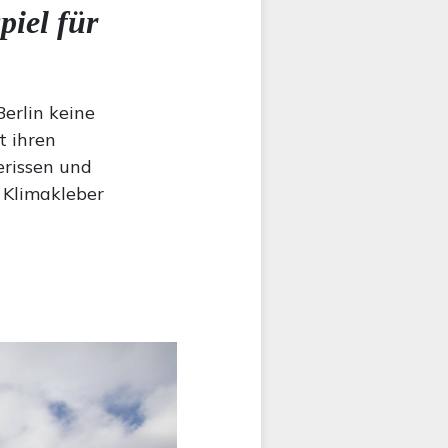
iel für
erlin keine
t ihren
erissen und
e Klimakleber