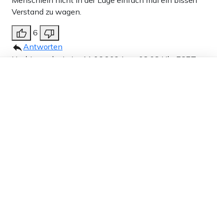
Verstand zu wagen.
6
Antworten
Uschi von der Leine
11.06.2024 um 08:08 Uhr
787T
Dieser Artikel ist kostenlos für alle –
Melden
dank
Freunden von Apollo News »
Nix ist doofer, als
Hannover!
6
Antworten
Christian Weis
11.06.2024 um 07:31 Uhr
787T
Melden
Tja, die Reintke, Kreissaal, Hörsaal, Plenarsaal. Nie
etwas wertschöpfendes gearbeitet.
Dafür aber, Zitat Wiki: „Reintke lebt in einer
Beziehung mit der französischen Senatorin Mélanie