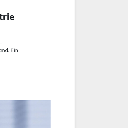
trie
-
and. Ein