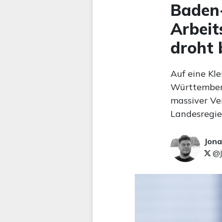
Baden-
Arbeit
droht 
Auf eine Kl
Württemberg
massiver Ver
Landesregie
Jona
@J