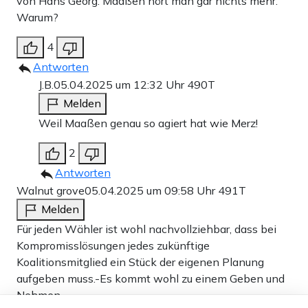
von Hans Georg. Maaßen hört man gar nichts mehr.
Warum?
4
Antworten
J.B.
05.04.2025 um 12:32 Uhr
490T
Melden
Weil Maaßen genau so agiert hat wie Merz!
2
Antworten
Walnut grove
05.04.2025 um 09:58 Uhr
491T
Melden
Für jeden Wähler ist wohl nachvollziehbar, dass bei
Kompromisslösungen jedes zukünftige
Koalitionsmitglied ein Stück der eigenen Planung
aufgeben muss.-Es kommt wohl zu einem Geben und
Nehmen.
Dieser Artikel ist kostenlos für alle –