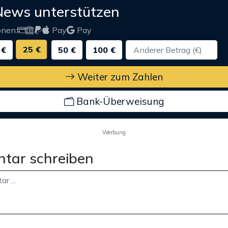
News unterstützen
onen:
Pay
Pay
25 €
 €
50 €
100 €
Weiter zum Zahlen
Bank-Überweisung
Werbung
tar schreiben