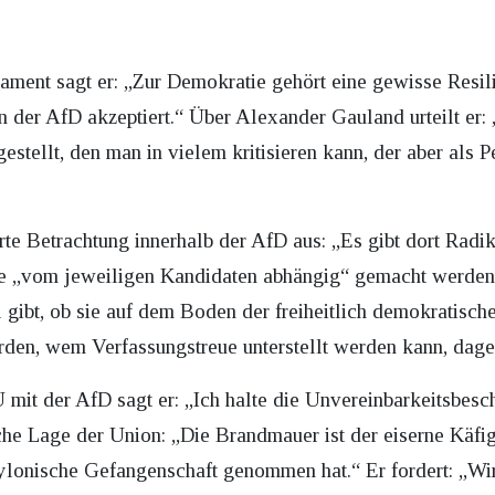
ment sagt er: „Zur Demokratie gehört eine gewisse Resil
n der AfD akzeptiert.“ Über Alexander Gauland urteilt er:
estellt, den man in vielem kritisieren kann, der aber als P
zierte Betrachtung innerhalb der AfD aus: „Es gibt dort Ra
e „vom jeweiligen Kandidaten abhängig“ gemacht werden.
 gibt, ob sie auf dem Boden der freiheitlich demokratisch
rden, wem Verfassungstreue unterstellt werden kann, dag
it der AfD sagt er: „Ich halte die Unvereinbarkeitsbesch
ische Lage der Union: „Die Brandmauer ist der eiserne Käfi
ylonische Gefangenschaft genommen hat.“ Er fordert: „Wir 