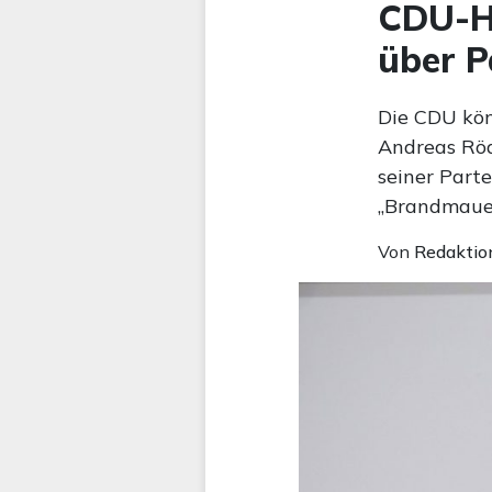
CDU-Hi
über P
Die CDU könn
Andreas Röd
seiner Parte
„Brandmauer“
Von
Redaktio