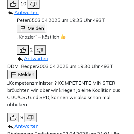
10
Antworten
Peter65
03.04.2025 um 19:35 Uhr
493T
Melden
„Knazler“ – köstlich
2
Antworten
DDM_Reaper20
03.04.2025 um 19:30 Uhr
493T
Melden
„Kompetenzminister“? KOMPETENTE MINISTER
bräuchten wir, aber wir kriegen ja eine Koalition aus
CDU/CSU und SPD, können wir also schon mal
abhaken . . .
8
Antworten
Rhabarbera Ehrlichmann
03.04.2025 um 21:01 Uhr