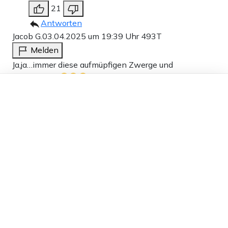
21
Antworten
Jacob G.
03.04.2025 um 19:39 Uhr
493T
Melden
Ja,ja…immer diese aufmüpfigen Zwerge und
Nichtsnutze
Hier die Kreisverbände und dort
Dieser Artikel ist kostenlos für alle –
die Wähler. Schweigen mögen sie, die dort unten auf
dank
Freunden von Apollo News »
den niederen Rängen.
Wenn in Berlin der grosse Friedrich mit seinen
Höflingen und Jubelpersern im rot-grünen Ballsaal
tanzt,geht es um Macht und Posten. Da interessiert
das Schicksal des kleinen Mannes doch keinen mehr.
Wenn es bisher überhaupt noch eines Zeichens
bedurfte, wie verlogen Politik ist und immer war, der
kann es heute im “ Leben-Live“ erleben. Mit dieser
Nummer trägt sich die CDU unauslöschlich in die
Geschichte ein. Ein Theaterstück über verlorene Moral,
Charakterlosigkeit, betrogene Wähler und