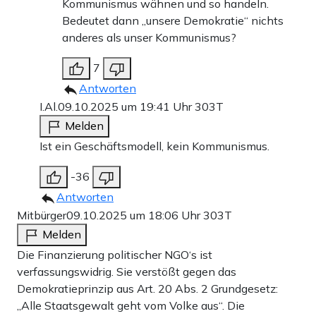
Kommunismus wähnen und so handeln.
Niedersächsischen Landesprogramm für Demokratie und
Bedeutet dann „unsere Demokratie“ nichts
Menschenrechte: Das Steuergeld sprudelt dank
anderes als unser Kommunismus?
Föderalismus aus den vielfältigsten Quellen.
7
Besonders bunt treiben es dabei die Thüringer. Dort hat
Antworten
Bodo Ramelows rot-rot-grüne Landesregierung 2016
I.Al.
09.10.2025 um 19:41 Uhr
303T
Melden
eine eigene Zweigstelle der Amadeu-Antonio-Stiftung
Ist ein Geschäftsmodell, kein Kommunismus.
gegründet: das Institut für Demokratie und
Zivilgesellschaft (IDZ). Linken-Politiker wie die mit der
-36
linksextremistischen Antifa sympathisierende Jenaer
Antworten
Mitbürger
09.10.2025 um 18:06 Uhr
303T
Landtagsabgeordnete Katharina König-Preuss hatten dies
Melden
durchgesetzt, weil sie durch dieses Institut den
Die Finanzierung politischer NGO‘s ist
Verfassungsschutz ersetzen wollten.
verfassungswidrig. Sie verstößt gegen das
Demokratieprinzip aus Art. 20 Abs. 2 Grundgesetz:
Davon ist inzwischen zwar keine Rede mehr. Dafür hat
„Alle Staatsgewalt geht vom Volke aus“. Die