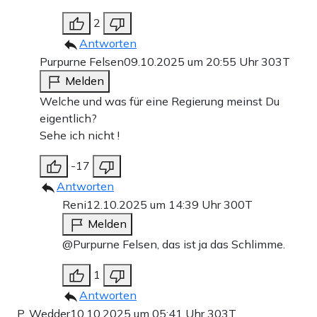
Teilen:
Zu den Kommentaren (97)
2
Antworten
Purpurne Felsen
09.10.2025 um 20:55 Uhr
303T
Einmalig
Monatlich
Melden
Apollo News unterstützen
Welche und was für eine Regierung meinst Du
eigentlich?
Zahlungsoptionen:
Pay
Pay
Sehe ich nicht !
25 €
10 €
15 €
50 €
100 €
-17
Antworten
Reni
12.10.2025 um 14:39 Uhr
300T
Weiter zum Zahlen
Melden
@Purpurne Felsen, das ist ja das Schlimme.
Bank-Überweisung
1
Antworten
P. Wedder
10.10.2025 um 05:41 Uhr
303T