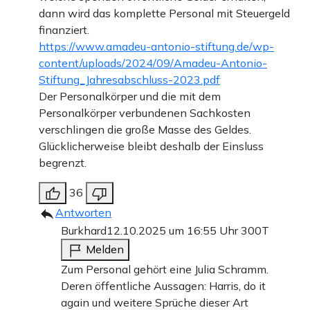
dann wird das komplette Personal mit Steuergeld
Anzeige
finanziert.
https://www.amadeu-antonio-stiftung.de/wp-
content/uploads/2024/09/Amadeu-Antonio-
Stiftung_Jahresabschluss-2023.pdf
Der Personalkörper und die mit dem
Personalkörper verbundenen Sachkosten
verschlingen die große Masse des Geldes.
Unser VPN-Partner
Surfshark
Glücklicherweise bleibt deshalb der Einsluss
begrenzt.
Sie wollen sich besser im Netz schützen? Dafür ist eine VPN
empfehlenswert. Wenn Sie sich für einen VPN-Anbieter
36
entscheiden, dann gerne für den
Apollo News-Partner
Surfshark
, wo Sie auch drei Monate gratis erhalten.
Antworten
Burkhard
12.10.2025 um 16:55 Uhr
300T
Jetzt VPN-Zugang sichern
Melden
Zum Personal gehört eine Julia Schramm.
Deren öffentliche Aussagen: Harris, do it
again und weitere Sprüche dieser Art