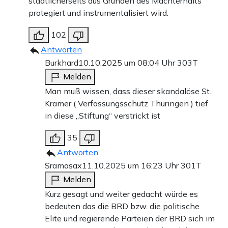
staatlicherseits aus Gründen des Machterhalts
entgegenzusetzen, hat sich zu einer politischen
protegiert und instrumentalisiert wird.
Umerziehungsanstalt entwickelt, die alles als rechts
102
bekämpft, was ihr nicht links genug ist – und seien es
Antworten
Journalisten, die sich mit diesen antidemokratischen
Burkhard
10.10.2025 um 08:04 Uhr
303T
Auswüchsen des NGO-Staats kritisch beschäftigen.
Melden
Man muß wissen, dass dieser skandalöse St.
Die Amadeu-Antonio-Stiftung kann sich dabei nicht nur
Kramer ( Verfassungsschutz Thüringen ) tief
in diese „Stiftung“ verstrickt ist
auf Unterstützung aus vier Bundesministerien verlassen –
neben Kanzleramt, Innen- und Familienministerium zahlt
35
auch das Bildungsministerium für deren Projekte. Auch
Antworten
Sramasax
11.10.2025 um 16:23 Uhr
301T
die Landesregierungen zeigen sich spendabel. Ob von der
Melden
Landeskommission Berlin gegen Gewalt, aus dem
Kurz gesagt und weiter gedacht würde es
Sächsischen Staatsministerium für Soziales, Gesundheit
bedeuten das die BRD bzw. die politische
und Gesellschaftlichen Zusammenhalt oder dem
Elite und regierende Parteien der BRD sich im