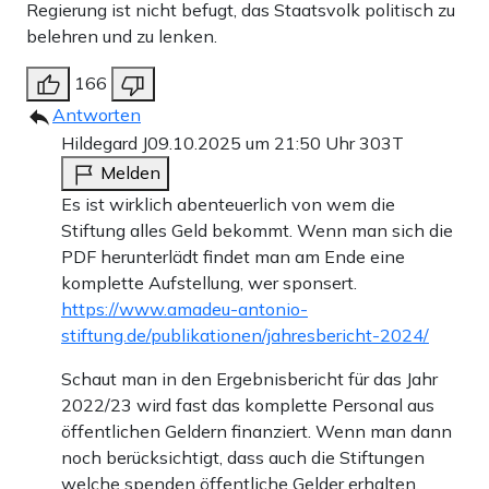
Ministerpräsident Ramelow einen Mann zum Chef des
Regierung ist nicht befugt, das Staatsvolk politisch zu
belehren und zu lenken.
Landesverfassungsschutzes gemacht, der eng mit der
Amadeu-Antonio-Stiftung verbandelt ist: Stephan Kramer
166
saß damals schon im Stiftungsrat. Und kaum im Amt, lud
Antworten
Hildegard J
09.10.2025 um 21:50 Uhr
303T
er die Gründerin und damalige Vorsitzende der Stiftung,
Melden
Anetta Kahane, 2016 als Referentin zu einem von seiner
Es ist wirklich abenteuerlich von wem die
Behörde organisierten Verfassungsschutz-Symposium ein.
Stiftung alles Geld bekommt. Wenn man sich die
Sie sprach laut Programm über „Migration und
PDF herunterlädt findet man am Ende eine
komplette Aufstellung, wer sponsert.
Rechtsextremismus“. Da Kahane von 1974 bis 1982
https://www.amadeu-antonio-
Inoffizielle Mitarbeiterin (IM) der Staatssicherheit war,
stiftung.de/publikationen/jahresbericht-2024/
stieß diese Einladung intern auf Kritik. Denn gerade in
Schaut man in den Ergebnisbericht für das Jahr
den ostdeutschen Bundesländern wollen sich die
2022/23 wird fast das komplette Personal aus
Verfassungsschutzämter von dem DDR-
öffentlichen Geldern finanziert. Wenn man dann
noch berücksichtigt, dass auch die Stiftungen
Inlandsgeheimdienst und dessen Methoden abgrenzen.
welche spenden öffentliche Gelder erhalten,