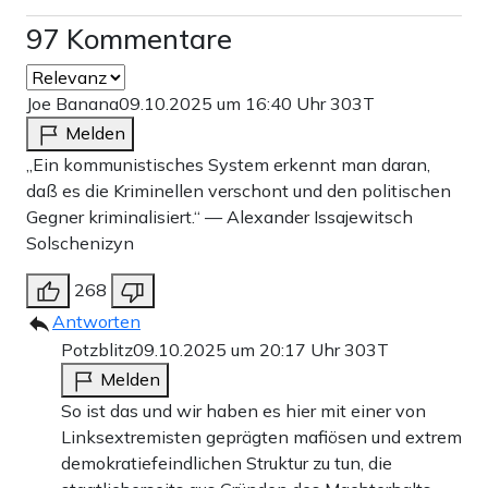
Auch ein anderes von der Bundeszentrale für politische
97 Kommentare
Bildung gefördertes Projekt der Amadeu-Antonio-
Stiftung klingt interessant. „Heilige Allianzen: Die
Joe Banana
09.10.2025 um 16:40 Uhr
303T
gemeinsame Online-Agitation von extremen Rechten und
Melden
konservativen Christ*innen gegen pluralistische
„Ein kommunistisches System erkennt man daran,
Geschlechter- und Sexualidentitäten“ lautet der Titel.
daß es die Kriminellen verschont und den politischen
Und die Beschreibung: „Entwickelt ein Workshopformat
Gegner kriminalisiert.“ — Alexander Issajewitsch
Solschenizyn
mit Publikation, das Verbindungen zwischen extrem
Rechten und konservativen Christ*innen aufzeigt und
268
christliches Engagement gegen demokratiefeindliche
Antworten
Potzblitz
09.10.2025 um 20:17 Uhr
303T
Ideologien stärkt.“
Melden
So geht es munter weiter. Die Stiftung, die einst gegründet
So ist das und wir haben es hier mit einer von
Linksextremisten geprägten mafiösen und extrem
wurde, um dem in den 1990er Jahren vor allem in
demokratiefeindlichen Struktur zu tun, die
Ostdeutschland grassierenden Rechtsextremismus etwas