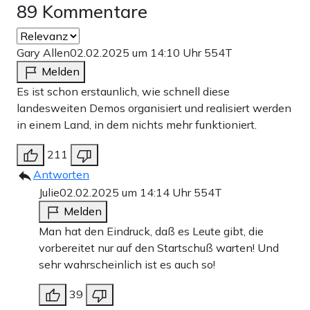
durchgeht, haben sie mit ihren Einstellungen gegenüber
89 Kommentare
den CDU-Politikern deutlich gemacht.
Gary Allen
02.02.2025 um 14:10 Uhr
554T
Melden
Werbung
Es ist schon erstaunlich, wie schnell diese
landesweiten Demos organisiert und realisiert werden
in einem Land, in dem nichts mehr funktioniert.
211
Antworten
Julie
02.02.2025 um 14:14 Uhr
554T
Melden
Man hat den Eindruck, daß es Leute gibt, die
vorbereitet nur auf den Startschuß warten! Und
sehr wahrscheinlich ist es auch so!
Auch ist ihnen egal, was die Mehrheit der Bevölkerung
39
bei der Migrationspolitik will. Denn, wie der