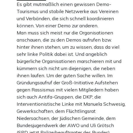
Es gibt mutmaßlich einen gewissen Demo-
Tourismus und stabile Netzwerke aus Vereinen
und Verbänden, die sich schnell koordinieren
Einmalig
Monatlich
können. Von einer Demo zur anderen.
Man muss sich meist nur die Organisationen
Apollo News unterstützen
anschauen, die zu den Demos aufrufen bzw.
Zahlungsoptionen:
Pay
Pay
hinter ihnen stehen, um zu wissen, dass da viel
sehr linke Politik dabei ist. Und angeblich
25 €
10 €
15 €
50 €
100 €
bürgerliche Organisationen marschieren mit und
kümmern sich nicht um diejenigen, die neben
ihnen laufen. Um der guten Sache willen. Im
Gründungsaufruf der Groß-Initiative Aufstehen
Weiter zum Zahlen
gegen Rassismus mit vielen Mitgliedern haben
sich auch Antifa-Gruppen, die DKP, die
Bank-Überweisung
Interventionistische Linke mit Manuela Schwesig,
Gewerkschaften, dem Flüchtlingsrat
Niedersachsen, der Jüdischen Gemeinde, dem
Bundesjugendwerk der AWO und Uli Grötsch
(SPD, jetzt Polizeibeauftragter des Bundes)