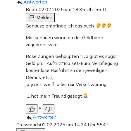
Antworten
Flüchtlingsrat Bremen fordert, müssten Vorschläge, wie
Beate
02.02.2025 um 18:35 Uhr
554T
die der CDU, den „unüberhörbaren Widerspruch“ der
Melden
Demonstranten zu hören bekommen, „egal was in den
Genauso empfinde ich das auch.
Umfragen steht“.
Mal schauen wann da der Geldhahn
zugedreht wird.
Weil man sich im derzeitigen Kampf gegen die
Böse Zungen behaupten : Da gibt es sogar
„Machtergreifung der Nationalsozialisten“ nicht auf den
Geld pro „Auftritt“(ca. 60,-Euro, Verpflegung,
Staat verlassen könne, müsse rechte Politik nicht im
kostenlose Busfahrt zu den jeweiligen
Parlament, sondern durch „antifaschistische
Demos, etc.),
ja, ja ich weiß, alles nur Verschwörung.
Organisationen“ bekämpft werden. Wie es die Gruppe
„Widersetzen“ fordert, muss dem Erstarken der Rechten
…, hat mein Freund gesagt
ihre „gesamte Wut folgen“.
8
Antworten
Eine große Mehrheit in Deutschland befürwortet die
Crossroads
02.02.2025 um 14:24 Uhr
554T
Forderungen, die die CDU in ihrem Gesetzesentwurf