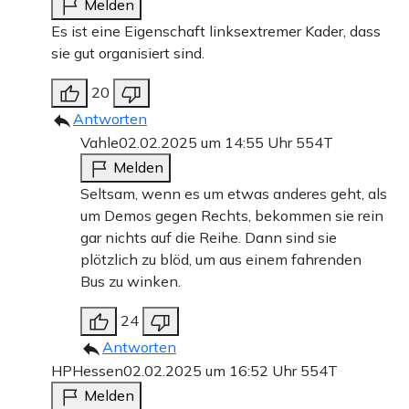
Melden
formuliert hat. Es ist eine politische Minderheit, die die
Es ist eine Eigenschaft linksextremer Kader, dass
Ängste der Deutschen vor einem erneuten Aufstieg des
sie gut organisiert sind.
Nationalsozialismus missbraucht, um ihre eigene, in
20
Teilen extremistische, Vorstellung der Politik gegen den
Antworten
Willen der Mehrheit aufrechtzuerhalten.
Vahle
02.02.2025 um 14:55 Uhr
554T
Melden
Menschen, die aus tatsächlicher Sorge um den Zustand
Seltsam, wenn es um etwas anderes geht, als
der Demokratie erwägen, an einer dieser bundesweiten
um Demos gegen Rechts, bekommen sie rein
gar nichts auf die Reihe. Dann sind sie
Demos teilzunehmen, oder, ohne jegliche kritische
plötzlich zu blöd, um aus einem fahrenden
Betrachtung, positiv über sie berichten, sollten überlegen,
Bus zu winken.
wer tatsächlich als Steigbügelhalter für politische
24
Extremisten agiert.
Antworten
HPHessen
02.02.2025 um 16:52 Uhr
554T
Teilen:
Melden
Zu den Kommentaren (89)