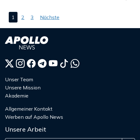
Seitennummerierung
1
2
3
Nächste
der
Beiträge
Unser Team
Unsere Mission
Akademie
Allgemeiner Kontakt
Werben auf Apollo News
Unsere Arbeit