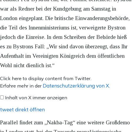
war als Redner bei der Kundgebung am Samstag in
London eingeplant. Die britische Einwanderungsbehörde,
die Teil des Innenministeriums ist, verweigerte Bystron
jedoch die Einreise. In dem Schreiben der Behörde hieß
es zu Bystrons Fall: „Wir sind davon überzeugt, dass Ihr
Aufenthalt im Vereinigten Königreich dem öffentlichen
Wohl nicht dienlich ist.“
Inhalt
Click here to display content from Twitter.
von
Datenschutzerklärung von X
Erfahre mehr in der
.
X
Inhalt von X immer anzeigen
anzeigen
tweet direkt öffnen
Parallel findet zum „Nakba-Tag“ eine weitere Großdemo
in London statt, bei der Tausende propalästinensische