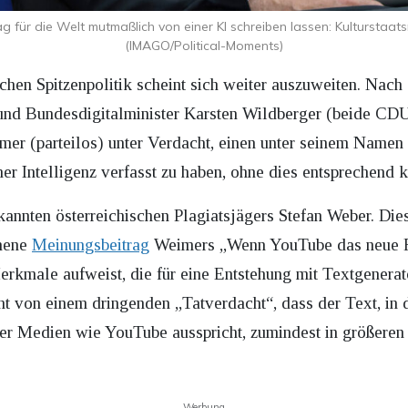
g für die Welt mutmaßlich von einer KI schreiben lassen: Kulturstaa
(IMAGO/Political-Moments)
chen Spitzenpolitik scheint sich weiter auszuweiten. Nach
und Bundesdigitalminister Karsten Wildberger (beide CDU
mer (parteilos) unter Verdacht, einen unter seinem Namen 
er Intelligenz verfasst zu haben, ohne dies entsprechend 
annten österreichischen Plagiatsjägers Stefan Weber. Di
nene
Meinungsbeitrag
Weimers „Wenn YouTube das neue Fer
erkmale aufweist, die für eine Entstehung mit Textgener
cht von einem dringenden „Tatverdacht“, dass der Text, in
er Medien wie YouTube ausspricht, zumindest in größeren 
Werbung