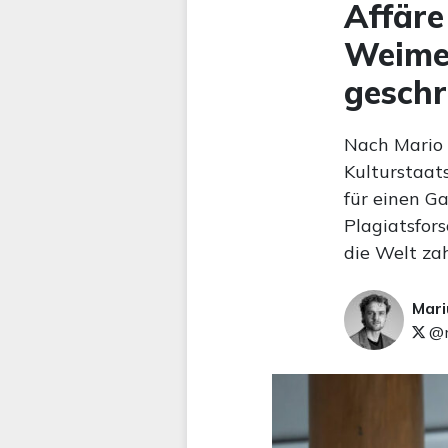
Affäre
Weimer
geschr
Nach Mario 
Kulturstaat
für einen G
Plagiatsfor
die Welt za
Mari
@m