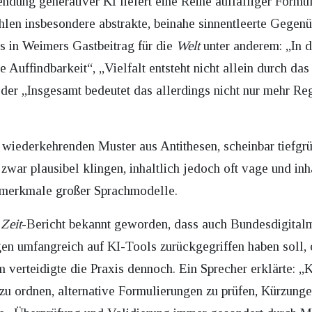
dung generativer KI liefert eine Reihe auffälliger Formuli
hlen insbesondere abstrakte, beinahe sinnentleerte Gegen
s in Weimers Gastbeitrag für die
Welt
unter anderem: „In d
Auffindbarkeit“, „Vielfalt entsteht nicht allein durch da
oder „Insgesamt bedeutet das allerdings nicht nur mehr Re
 wiederkehrenden Muster aus Antithesen, scheinbar tiefg
 zwar plausibel klingen, inhaltlich jedoch oft vage und in
tilmerkmale großer Sprachmodelle.
n
Zeit
-Bericht bekannt geworden, dass auch Bundesdigitalm
n umfangreich auf KI-Tools zurückgegriffen haben soll, 
m verteidigte die Praxis dennoch. Ein Sprecher erklärte: „
u ordnen, alternative Formulierungen zu prüfen, Kürzunge