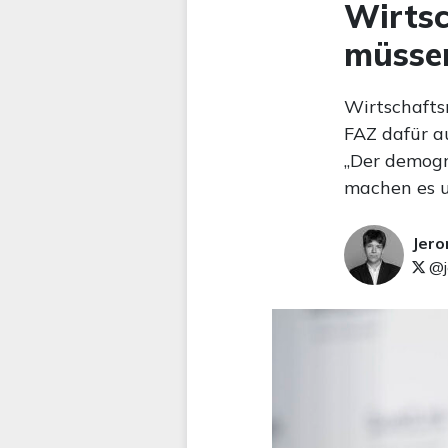
Wirtsc
müssen
Wirtschafts
FAZ dafür a
„Der demogr
machen es u
Jer
@j