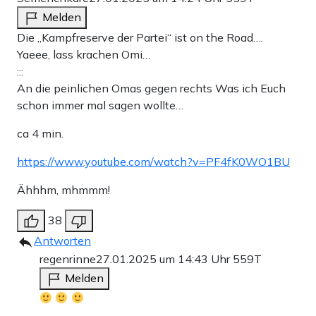
Melden
Die „Kampfreserve der Partei“ ist on the Road….
Yaeee, lass krachen Omi…
:::
An die peinlichen Omas gegen rechts Was ich Euch
schon immer mal sagen wollte…
ca 4 min.
https://www.youtube.com/watch?v=PF4fK0WO1BU
Ähhhm, mhmmm!
38
Antworten
regenrinne
27.01.2025 um 14:43 Uhr
559T
Melden