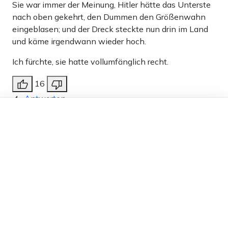
Sie war immer der Meinung, Hitler hätte das Unterste
nach oben gekehrt, den Dummen den Größenwahn
eingeblasen; und der Dreck steckte nun drin im Land
und käme irgendwann wieder hoch.
Ich fürchte, sie hatte vollumfänglich recht.
16
Antworten
Dieser Artikel ist kostenlos für alle –
Rosi
27.01.2025 um 15:27 Uhr
559T
dank
Freunden von Apollo News »
Melden
Bei anderen als vetblödetenen bildungsfernen Jungen
Leuten oder bei senilen Omas, kann er nicht landen.
Der Typ ist so widerlich, Man findet keine Worte.
Vielleicht hat er ihr versprochen den Flaschenpfand
zu erhöhen, damit sie sich ein Stück Butter im Monat
wieder leisten kann.
16