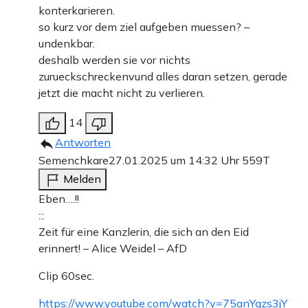
konterkarieren.
so kurz vor dem ziel aufgeben muessen? –
undenkbar.
deshalb werden sie vor nichts
zurueckschreckenvund alles daran setzen, gerade
jetzt die macht nicht zu verlieren.
14
Antworten
Semenchkare
27.01.2025 um 14:32 Uhr
559T
Melden
Eben….!!
:::
Zeit für eine Kanzlerin, die sich an den Eid
erinnert! – Alice Weidel – AfD
Clip 60sec.
https://www.youtube.com/watch?v=75anYqzs3jY