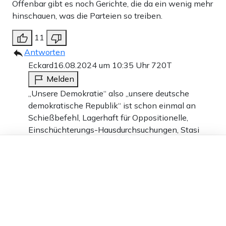
Offenbar gibt es noch Gerichte, die da ein wenig mehr
hinschauen, was die Parteien so treiben.
11
Antworten
Eckard
16.08.2024 um 10:35 Uhr
720T
Melden
„Unsere Demokratie“ also „unsere deutsche
demokratische Republik“ ist schon einmal an
Schießbefehl, Lagerhaft für Oppositionelle,
Einschüchterungs-Hausdurchsuchungen, Stasi
und eklatantem Wirtschaftsversagen a la Mittag
Dieser Artikel ist kostenlos für alle –
und Habeck zerschellt. Geben wir dieser „unserer“
dank
Freunden von Apollo News »
Republik und ihren System-Kartellparteien die
Reise in den Orkus. Etwas besseres finden wir
allemal. Aber: Diesmal die Täter in Partei,
Behörden und Gerichten endlich aburteilen!
1