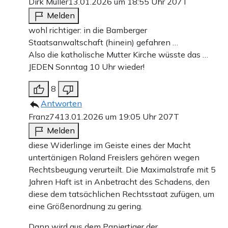
Dirk Müller
13.01.2026 um 18:55 Uhr
207T
Melden
wohl richtiger: in die Bamberger
Staatsanwaltschaft (hinein) gefahren …
Also die katholische Mutter Kirche wüsste das …
JEDEN Sonntag 10 Uhr wieder!
8
Antworten
Franz74
13.01.2026 um 19:05 Uhr
207T
Melden
diese Widerlinge im Geiste eines der Macht
untertänigen Roland Freislers gehören wegen
Rechtsbeugung verurteilt. Die Maximalstrafe mit 5
Jahren Haft ist in Anbetracht des Schadens, den
diese dem tatsächlichen Rechtsstaat zufügen, um
eine Größenordnung zu gering.
Dann wird aus dem Papiertiger der