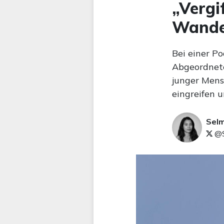
„Vergi
Wander
Bei einer P
Abgeordnete
junger Mens
eingreifen u
Sel
@S