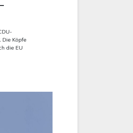
–
 CDU-
 Die Köpfe
ch die EU