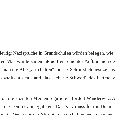
ndeutig: Nazisprüche in Grundschulen würden belegen, wi
ärt er. Man würde zudem aktuell ein erneutes Aufkommen de
s man die AfD „abschalten“ müsse. Schließlich besitze un
sozialismus entstand, das „scharfe Schwert“ des Parteienv
on die sozialen Medien regulieren, fordert Wanderwitz. 
 die Demokratie egal sei. „Das Netz muss für die Demokra
lgert: „Wenn wir die Algorithmen nicht brechen, haben wir