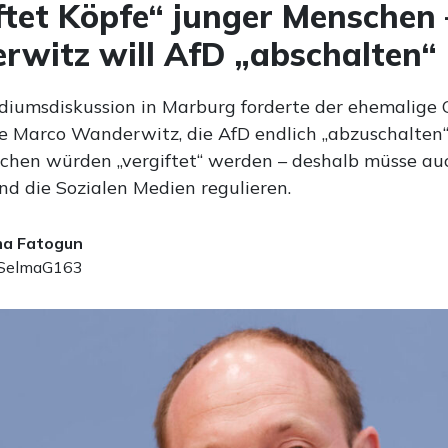
ftet Köpfe“ junger Menschen 
witz will AfD „abschalten“
odiumsdiskussion in Marburg forderte der ehemalige
 Marco Wanderwitz, die AfD endlich „abzuschalten“.
chen würden „vergiftet“ werden – deshalb müsse au
nd die Sozialen Medien regulieren.
ma Fatogun
elmaG163