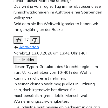
spricht dieser Mann nur ständig !
Das wird ja von Tag zu Tag immer abstruser diese
rumschwadronieren im Auftrage einer Sterbenden
Volkspartei .
Seid dem sie ihn Weltweit ignorieren haben wir
ihn ganzjährig an der Backe .
27
Antworten
Norebrt_P
13.03.2026 um 13:41 Uhr
146T
Melden
diesen Typen, Gratulant des Unrechtsregime im
Iran, Volksverhetzer von 10-40% der Wähler
kann ich nicht ernst nehmen.
in seiner kleinen Welt mag ja alles in Ordnung
sein, doch irgendwie hat dieser, für
machpersönlich, grenzdebile Mensch wohl
Warnehmungsschwierigkeiten.
Die Industrie baut massiv ab, verlagert in das ach