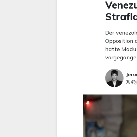
Venezu
Strafl
Der venezol
Opposition a
hatte Madur
vorgegangen
Jer
@j