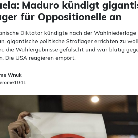
ela: Maduro kündigt giganti
ager für Oppositionelle an
anische Diktator kündigte nach der Wahlniederlage
n, gigantische politische Straflager errichten zu wol
o die Wahlergebnisse gefälscht und war blutig geg
. Die USA reagieren empört.
ome Wnuk
erome1041