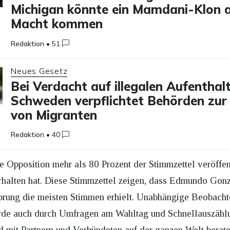
Michigan könnte ein Mamdani-Klon a
Macht kommen
Redaktion
•
51
Neues Gesetz
Bei Verdacht auf illegalen Aufenthalt
Schweden verpflichtet Behörden zur
von Migranten
Redaktion
•
40
 Opposition mehr als 80 Prozent der Stimmzettel veröffentl
halten hat. Diese Stimmzettel zeigen, dass Edmundo Gonzá
prung die meisten Stimmen erhielt. Unabhängige Beobacht
urde auch durch Umfragen am Wahltag und Schnellauszählun
 mit Partnern und Verbündeten auf der ganzen Welt berat