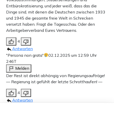
Entbürokratisierung, und jeder weiß, dass das die
Dinge sind, mit denen die Deutschen zwischen 1933
und 1945 die gesamte freie Welt in Schrecken
versetzt haben. Fragt die Tagesschau. Oder den
Arbeitgeberverband Eures Vertrauens.
4
Antworten
"Persona non grata"
02.12.2025 um 12:59 Uhr
246T
Melden
Der Rest ist direkt abhängig von Regierungsaufträge!
— Regierung ist gefühlt der letzte Schrotthaufen! —
4
Antworten
Georg Büchner
02.12.2025 um 15:11 Uhr
246T
Dieser Artikel ist kostenlos für alle –
dank
Freunden von Apollo News »
Melden