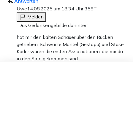
Antworten
Uwe
14.08.2025 um 18:34 Uhr
358T
Melden
„Das Gedankengebilde dahinter“
hat mir den kalten Schauer über den Rücken
getrieben. Schwarze Mäntel (Gestapo) und Stasi-
Kader waren die ersten Assoziationen, die mir da
in den Sinn gekommen sind.
Dieser Artikel ist kostenlos für alle –
21
dank
Freunden von Apollo News »
Antworten
da war noch was
14.08.2025 um 16:57 Uhr
358T
Melden
Komisch, genauso kam es mir schon vor über 10
Jahren vonseiten der Grünen vor. Was die alles
abgesondert haben. Keiner im Mainstream schrie da
auf und so wurde der Diskurs Stückchen für Stückchen
nach links verlagert.