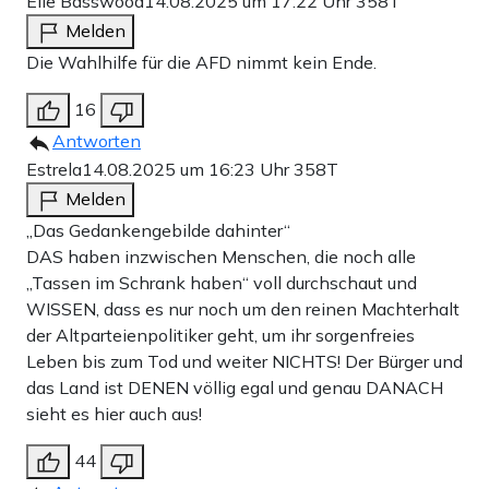
Elle Basswood
14.08.2025 um 17:22 Uhr
358T
Melden
Die Wahlhilfe für die AFD nimmt kein Ende.
16
Antworten
Estrela
14.08.2025 um 16:23 Uhr
358T
Melden
„Das Gedankengebilde dahinter“
DAS haben inzwischen Menschen, die noch alle
„Tassen im Schrank haben“ voll durchschaut und
WISSEN, dass es nur noch um den reinen Machterhalt
der Altparteienpolitiker geht, um ihr sorgenfreies
Leben bis zum Tod und weiter NICHTS! Der Bürger und
das Land ist DENEN völlig egal und genau DANACH
sieht es hier auch aus!
44