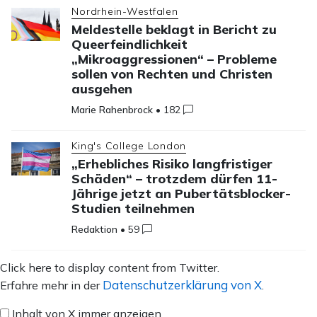
Nordrhein-Westfalen
Meldestelle beklagt in Bericht zu
Queerfeindlichkeit
„Mikroaggressionen“ – Probleme
sollen von Rechten und Christen
ausgehen
Marie Rahenbrock
•
182
King's College London
„Erhebliches Risiko langfristiger
Schäden“ – trotzdem dürfen 11-
Jährige jetzt an Pubertätsblocker-
Studien teilnehmen
Redaktion
•
59
Inhalt
Click here to display content from Twitter.
von
Datenschutzerklärung von X
Erfahre mehr in der
.
X
Inhalt von X immer anzeigen