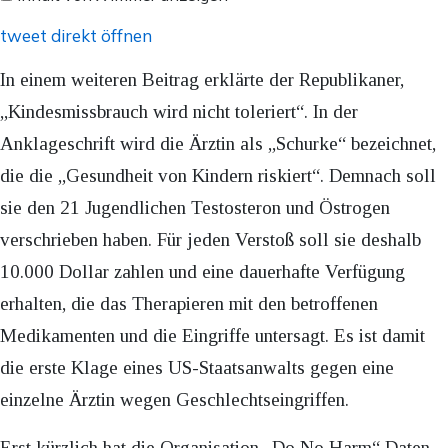
anzeigen
tweet direkt öffnen
In einem weiteren Beitrag erklärte der Republikaner,
„Kindesmissbrauch wird nicht toleriert“. In der
Anklageschrift wird die Ärztin als „Schurke“ bezeichnet,
die die „Gesundheit von Kindern riskiert“. Demnach soll
sie den 21 Jugendlichen Testosteron und Östrogen
verschrieben haben. Für jeden Verstoß soll sie deshalb
10.000 Dollar zahlen und eine dauerhafte Verfügung
erhalten, die das Therapieren mit den betroffenen
Medikamenten und die Eingriffe untersagt. Es ist damit
die erste Klage eines US-Staatsanwalts gegen eine
einzelne Ärztin wegen Geschlechtseingriffen.
Erst kürzlich hat die Organisation „Do No Harm“ Daten