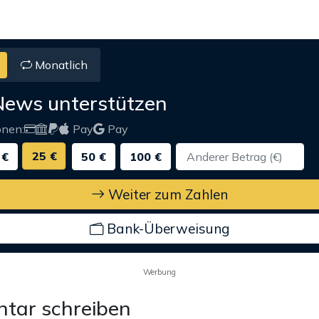
Monatlich
News unterstützen
onen:
Pay
Pay
25 €
 €
50 €
100 €
Weiter zum Zahlen
Bank-Überweisung
Werbung
tar schreiben