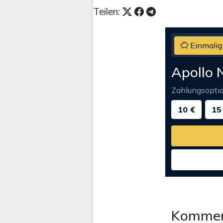
Teilen:
Einmalig
Apollo 
Zahlungsopti
10 €
15
Kommen