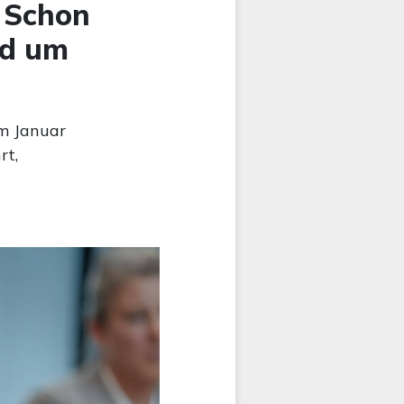
: Schon
nd um
m Januar
rt,