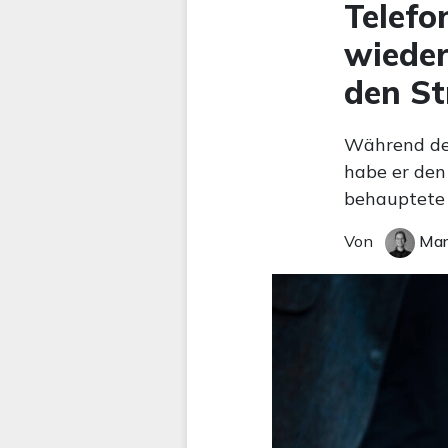
Telefo
wieder
den S
Während des
habe er den
behauptete 
Von
Mar