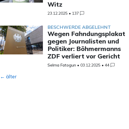
Witz
23.12.2025
•
137
BESCHWERDE ABGELEHNT
Wegen Fahndungsplakat
gegen Journalisten und
Politiker: Böhmermanns
ZDF verliert vor Gericht
Selma Fatogun
•
03.12.2025
•
44
Beitragsnavigation
←
älter
Unsere Mission