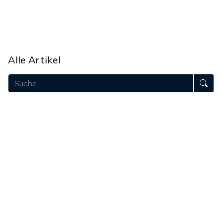
Unser Team
Akademie
Bei uns werben
Unterstützen
Alle Artikel
August 2026
Juli 2026
Juni 2026
Mai 2026
April 2026
März 2026
Februar 2026
Januar 2026
Dezember 2025
November 2025