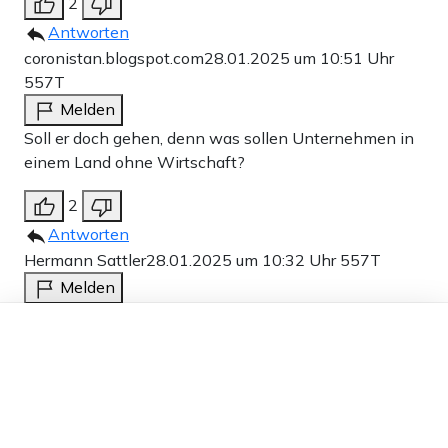
2
Antworten
coronistan.blogspot.com
28.01.2025 um 10:51 Uhr
557T
Melden
Soll er doch gehen, denn was sollen Unternehmen in
einem Land ohne Wirtschaft?
2
Antworten
Hermann Sattler
28.01.2025 um 10:32 Uhr
557T
Melden
Stiel kann evtl. noch fliehen. 22.400 abgewrackte
Dieser Artikel ist kostenlos für alle –
Unternehmen/Konkurse (lt.Creditreform) sind im Orkus
dank
Freunden von Apollo News »
der bekannten Firmenvernichter unter gegangen.
Dahinter stehen unsägliche Leiden und Not der davon
betroffenen Menschen, besonders der Kinder, bis hin
zu Selbstmorden.