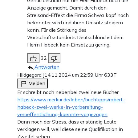
Genau deshalb hat der Herr Habeck doch die
Anzeige gemacht. Damit durch den
Streisand-Effekt die Firma Schwa..kopf noch
bekannter wird und ihren Umsatz steigern
kann. Für die Stärkung des
Wirtschaftsstandorts Deutschland ist dem
Herrn Habeck kein Einsatz zu gering.
32
Antworten
Hildgegard J
14.11.2024 um 22:59 Uhr
633T
Melden
Er schreibt noch nebenbei zwei neue Bücher.
https://www.merkur.de/leben/buchtipps/robert-
habeck-zwei-werke-in-vorbereitung-
veroeffentlichung-koennte-vorgezogen
Dann noch der Stress, dass er ständig Leute
verklagen will, weil diese seine Qualifikation in
Zweifel sehen.