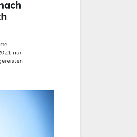
 nach
ch
hme
2021 nur
gereisten