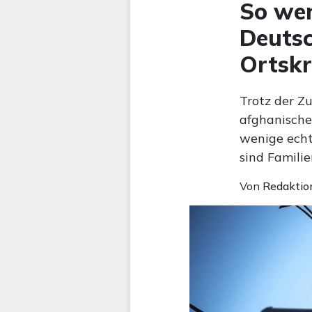
So wen
Deutsc
Ortskr
Trotz der Z
afghanisch
wenige echt
sind Famili
Von
Redaktio