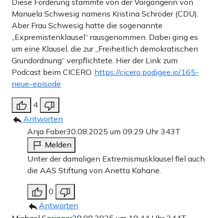
Diese Förderung stammte von der Vorgängerin von
Manuela Schwesig namens Kristina Schröder (CDU).
Aber Frau Schwesig hatte die sogenannte
„Expremistenklausel“ rausgenommen. Dabei ging es
um eine Klausel, die zur „Freiheitlich demokratischen
Grundordnung“ verpflichtete. Hier der Link zum
Podcast beim CICERO.
https://cicero.podigee.io/165-
neue-episode
4
Antworten
Anja Faber
30.08.2025 um 09:29 Uhr
343T
Melden
Unter der damaligen Extremismusklausel fiel auch
die AAS Stiftung von Anetta Kahane.
0
Antworten
Michael Springer
28.08.2025 um 19:44 Uhr
344T