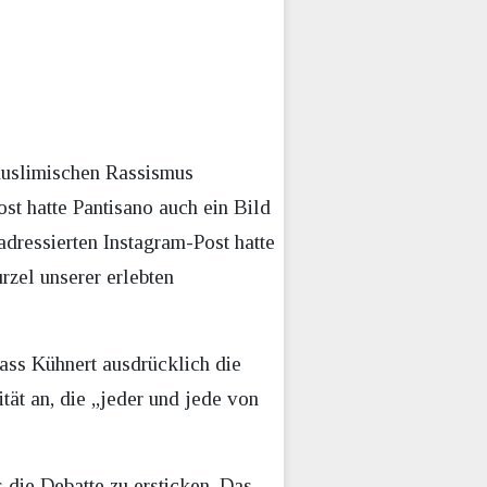
imuslimischen Rassismus
st hatte Pantisano auch ein Bild
adressierten Instagram-Post hatte
rzel unserer erlebten
dass Kühnert ausdrücklich die
ät an, die „jeder und jede von
 die Debatte zu ersticken. Das