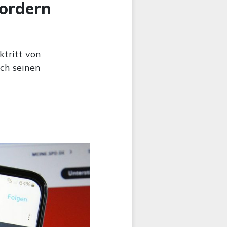
fordern
ktritt von
ach seinen