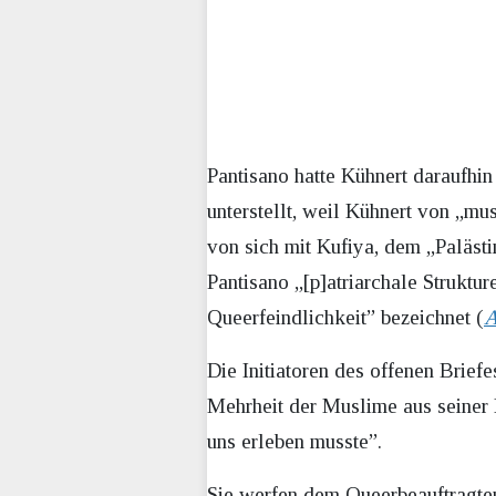
Pantisano hatte Kühnert daraufhin
unterstellt, weil Kühnert von „m
von sich mit Kufiya, dem „Palästi
Pantisano „[p]atriarchale Struktur
Queerfeindlichkeit” bezeichnet (
A
Die Initiatoren des offenen Brief
Mehrheit der Muslime aus seiner 
uns erleben musste”.
Sie werfen dem Queerbeauftragten