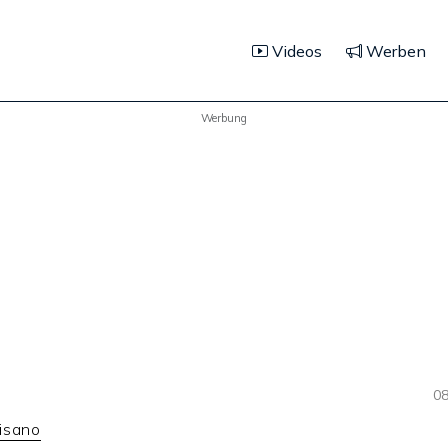
Videos
Werben
Werbung
08
isano