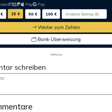
onen:
Pay
Pay
25 €
 €
50 €
100 €
Weiter zum Zahlen
Bank-Überweisung
Werbung
tar schreiben
mmentare