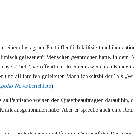
 in einem Instagram-Post öffentlich kritisiert und ihm ant
uslimisch gelesenen” Menschen gesprochen hatte. In dem Po
nenser-Tuch”, veröffentlicht. In einem zweiten an Kühnert 
en und all ihre fehlgeleiteten Männlichkeitsbilder” als „Wu
pollo News
berichtete
).
es an Pantisano weisen den Queerbeauftragten darauf hin, 
Kritik ausgenommen habe. Aber er spreche auch eine Realit
 vor, durch den ungerechtfertigten Vorwurf des Rassismus