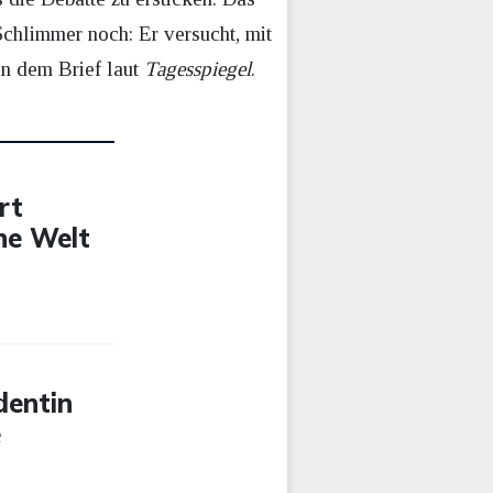
chlimmer noch: Er versucht, mit
in dem Brief laut
Tagesspiegel
.
rt
che Welt
dentin
e