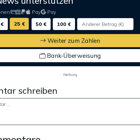
News unterstützen
onen:
Pay
Pay
25 €
 €
50 €
100 €
Weiter zum Zahlen
Bank-Überweisung
Werbung
tar schreiben
mmentare