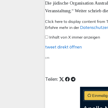
Die jüdische Organisation Austral
Veranstaltung.“ Weiter schrieb d
Inhalt
Click here to display content from T
von
Datenschutzer
Erfahre mehr in der
X
Inhalt von X immer anzeigen
anzeigen
tweet direkt öffnen
cm
Teilen:
Einmalig