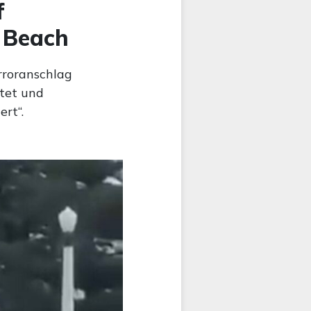
f
 Beach
rroranschlag
tet und
ert“.