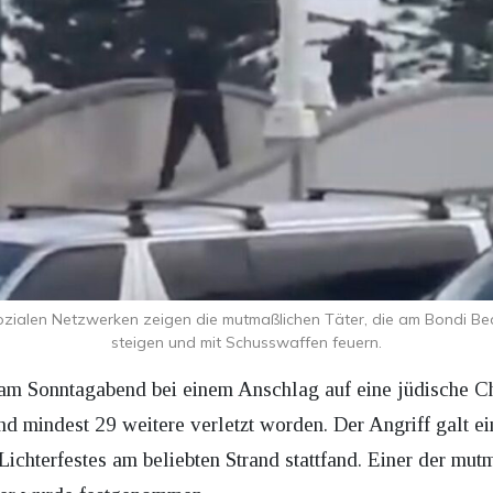
ialen Netzwerken zeigen die mutmaßlichen Täter, die am Bondi B
steigen und mit Schusswaffen feuern.
m Sonntagabend bei einem Anschlag auf eine jüdische Ch
nd mindest 29 weitere verletzt worden. Der Angriff galt e
 Lichterfestes am beliebten Strand stattfand. Einer der mu