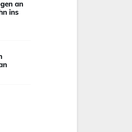
igen an
hn ins
n
 an