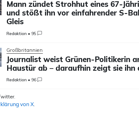
Mann zündet Strohhut eines 67-Jähr
und stößt ihn vor einfahrender S-Ba
Gleis
Redaktion
•
95
Großbritannien
Journalist weist Grünen-Politikerin a
Haustür ab – daraufhin zeigt sie ihn
Redaktion
•
96
witter.
klärung von X
.