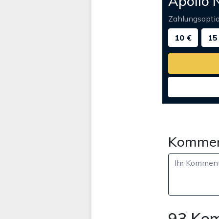
Apollo 
Zahlungsopti
10 €
15
Kommen
93 Ko