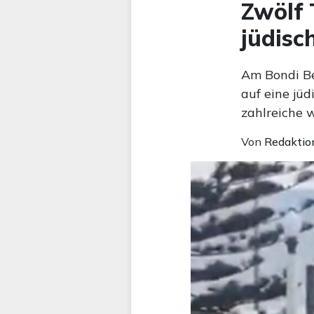
Zwölf 
jüdisc
Am Bondi Be
auf eine jü
zahlreiche w
Von
Redaktio